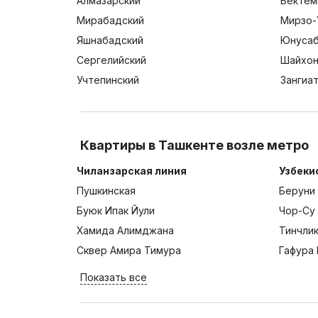
Алмазарский
Бектем
Мирабадский
Мирзо-
Яшнабадский
Юнусаб
Сергелийский
Шайхон
Учтепинский
Зангиа
Квартиры в Ташкенте возле метро
Чиланзарская линия
Узбеки
Пушкинская
Беруни
Буюк Ипак Йули
Чор-Су
Хамида Алимджана
Тинчли
Сквер Амира Тимура
Гафура 
Показать все