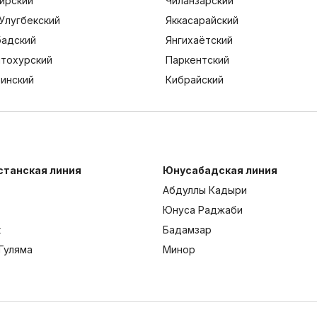
ирский
Чиланзарский
Улугбекский
Яккасарайский
адский
Янгихаётский
тохурский
Паркентский
тинский
Кибрайский
станская линия
Юнусабадская линия
Абдуллы Кадыри
Юнуса Раджаби
к
Бадамзар
Гуляма
Минор