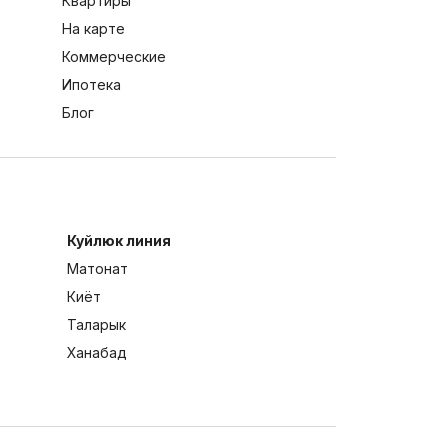
Квартиры
На карте
Коммерческие
Ипотека
Блог
Куйлюк линия
Матонат
Киёт
Таларык
Ханабад