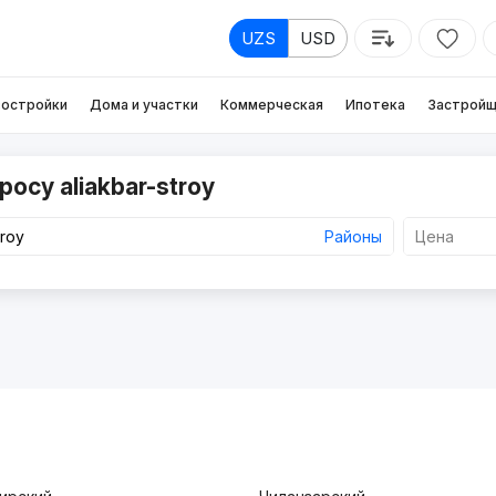
UZS
USD
остройки
Дома и участки
Коммерческая
Ипотека
Застройщ
осу aliakbar-stroy
Районы
Цена