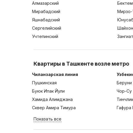
Алмазарский
Бектем
Мирабадский
Мирзо-
Яшнабадский
Юнусаб
Сергелийский
Шайхон
Учтепинский
Зангиа
Квартиры в Ташкенте возле метро
Чиланзарская линия
Узбеки
Пушкинская
Беруни
Буюк Ипак Йули
Чор-Су
Хамида Алимджана
Тинчли
Сквер Амира Тимура
Гафура 
Показать все