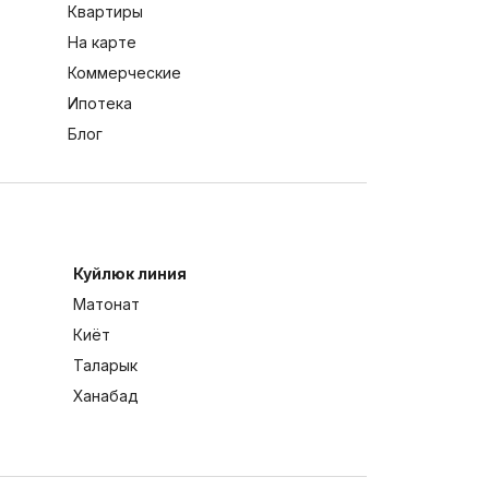
Квартиры
На карте
Коммерческие
Ипотека
Блог
Куйлюк линия
Матонат
Киёт
Таларык
Ханабад