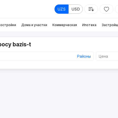
UZS
USD
остройки
Дома и участки
Коммерческая
Ипотека
Застройщ
осу bazis-t
Районы
Цена