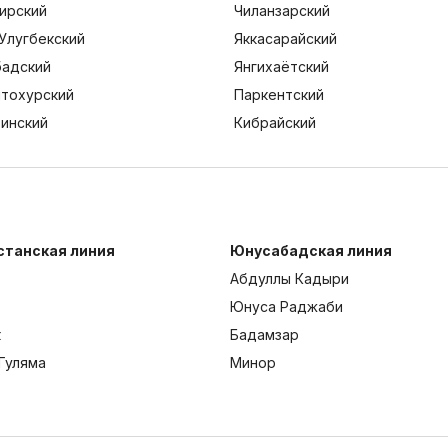
ирский
Чиланзарский
Улугбекский
Яккасарайский
адский
Янгихаётский
тохурский
Паркентский
тинский
Кибрайский
станская линия
Юнусабадская линия
Абдуллы Кадыри
Юнуса Раджаби
к
Бадамзар
Гуляма
Минор