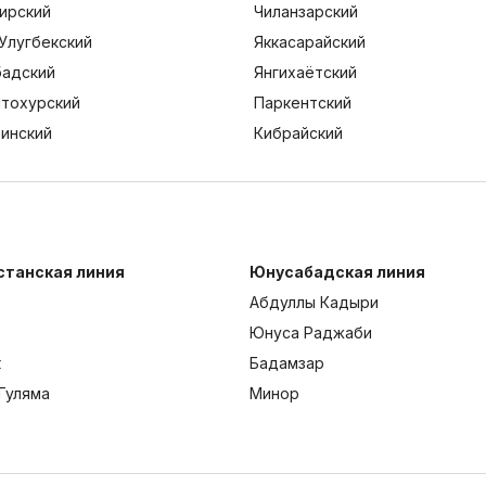
ирский
Чиланзарский
Улугбекский
Яккасарайский
адский
Янгихаётский
тохурский
Паркентский
тинский
Кибрайский
станская линия
Юнусабадская линия
Абдуллы Кадыри
Юнуса Раджаби
к
Бадамзар
Гуляма
Минор