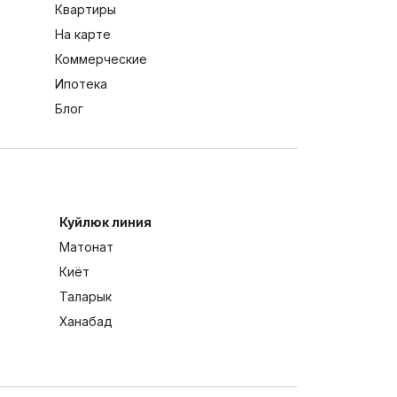
Квартиры
На карте
Коммерческие
Ипотека
Блог
Куйлюк линия
Матонат
Киёт
Таларык
Ханабад