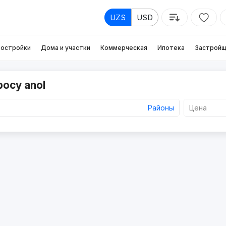
UZS
USD
остройки
Дома и участки
Коммерческая
Ипотека
Застройщ
росу anol
Районы
Цена