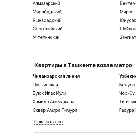
Алмазарский
Бектем
Мирабадский
Мирзо-
Яшнабадский
Юнусаб
Сергелийский
Шайхон
Учтепинский
Зангиа
Квартиры в Ташкенте возле метро
Чиланзарская линия
Узбеки
Пушкинская
Беруни
Буюк Ипак Йули
Чор-Су
Хамида Алимджана
Тинчли
Сквер Амира Тимура
Гафура 
Показать все