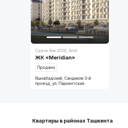
Сдача 4кв 2026
,
Anol
ЖК «Meridian»
Продано
Яшнабадский, Сандикли 3-й
проезд, ул. Паркентская
Квартиры в районах Ташкента