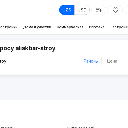
UZS
USD
остройки
Дома и участки
Коммерческая
Ипотека
Застройщ
осу aliakbar-stroy
Районы
Цена