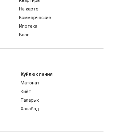
Квартиры
На карте
Коммерческие
Ипотека
Блог
Куйлюк линия
Матонат
Киёт
Таларык
Ханабад