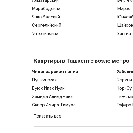
Алмазарский
Бектем
Мирабадский
Мирзо-
Яшнабадский
Юнусаб
Сергелийский
Шайхон
Учтепинский
Зангиа
Квартиры в Ташкенте возле метро
Чиланзарская линия
Узбеки
Пушкинская
Беруни
Буюк Ипак Йули
Чор-Су
Хамида Алимджана
Тинчли
Сквер Амира Тимура
Гафура 
Показать все