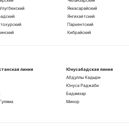
ирский
Чиланзарский
Улугбекский
Яккасарайский
адский
Янгихаётский
тохурский
Паркентский
тинский
Кибрайский
станская линия
Юнусабадская линия
Абдуллы Кадыри
Юнуса Раджаби
к
Бадамзар
Гуляма
Минор