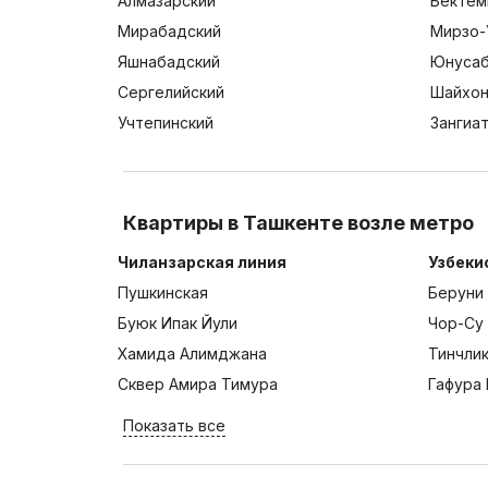
Алмазарский
Бектем
Мирабадский
Мирзо-
Яшнабадский
Юнусаб
Сергелийский
Шайхон
Учтепинский
Зангиа
Квартиры в Ташкенте возле метро
Чиланзарская линия
Узбеки
Пушкинская
Беруни
Буюк Ипак Йули
Чор-Су
Хамида Алимджана
Тинчли
Сквер Амира Тимура
Гафура 
Показать все