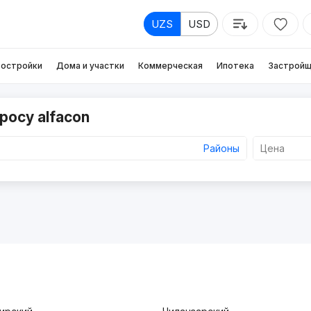
UZS
USD
остройки
Дома и участки
Коммерческая
Ипотека
Застройщ
росу alfacon
Районы
Цена