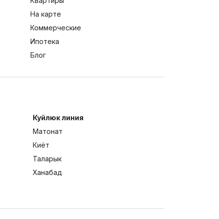
Квартиры
На карте
Коммерческие
Ипотека
Блог
Куйлюк линия
Матонат
Киёт
Таларык
Ханабад