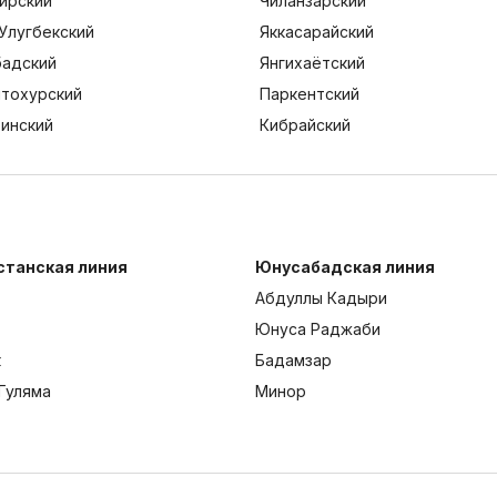
ирский
Чиланзарский
Улугбекский
Яккасарайский
адский
Янгихаётский
тохурский
Паркентский
тинский
Кибрайский
станская линия
Юнусабадская линия
Абдуллы Кадыри
Юнуса Раджаби
к
Бадамзар
Гуляма
Минор