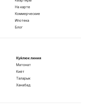
Квартиры
На карте
Коммерческие
Ипотека
Блог
Куйлюк линия
Матонат
Киёт
Таларык
Ханабад