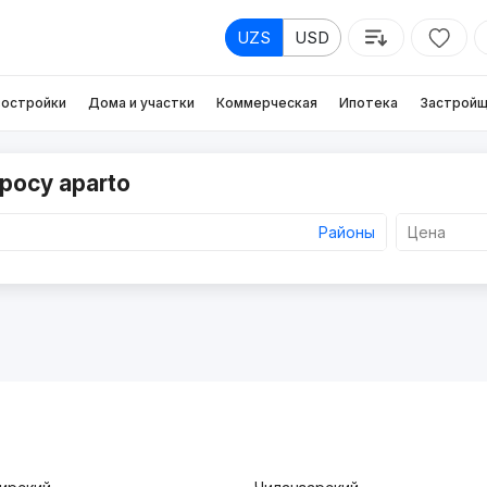
UZS
USD
остройки
Дома и участки
Коммерческая
Ипотека
Застройщ
росу aparto
Районы
Цена