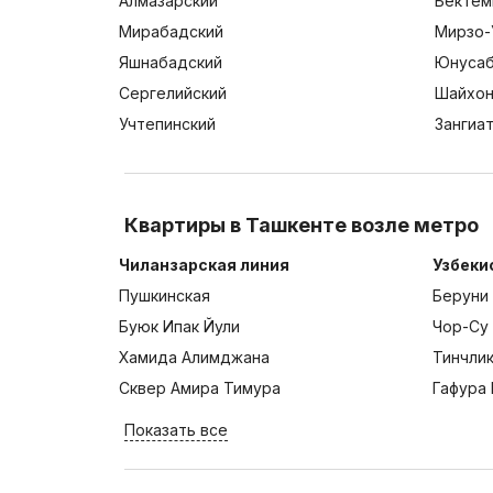
Алмазарский
Бектем
Мирабадский
Мирзо-
Яшнабадский
Юнусаб
Сергелийский
Шайхон
Учтепинский
Зангиа
Квартиры в Ташкенте возле метро
Чиланзарская линия
Узбеки
Пушкинская
Беруни
Буюк Ипак Йули
Чор-Су
Хамида Алимджана
Тинчли
Сквер Амира Тимура
Гафура 
Показать все