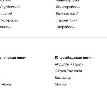
ирский
Чиланзарский
Улугбекский
Яккасарайский
адский
Янгихаётский
тохурский
Паркентский
тинский
Кибрайский
станская линия
Юнусабадская линия
Абдуллы Кадыри
Юнуса Раджаби
к
Бадамзар
Гуляма
Минор