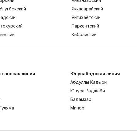
ирский
Чиланзарский
Улугбекский
Яккасарайский
адский
Янгихаётский
тохурский
Паркентский
тинский
Кибрайский
станская линия
Юнусабадская линия
Абдуллы Кадыри
Юнуса Раджаби
к
Бадамзар
Гуляма
Минор