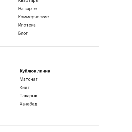
Квартиры
На карте
Коммерческие
Ипотека
Блог
Куйлюк линия
Матонат
Киёт
Таларык
Ханабад