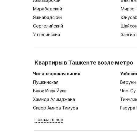
Алмазарский
Бектем
Мирабадский
Мирзо-
Яшнабадский
Юнусаб
Сергелийский
Шайхон
Учтепинский
Зангиа
Квартиры в Ташкенте возле метро
Чиланзарская линия
Узбеки
Пушкинская
Беруни
Буюк Ипак Йули
Чор-Су
Хамида Алимджана
Тинчли
Сквер Амира Тимура
Гафура 
Показать все