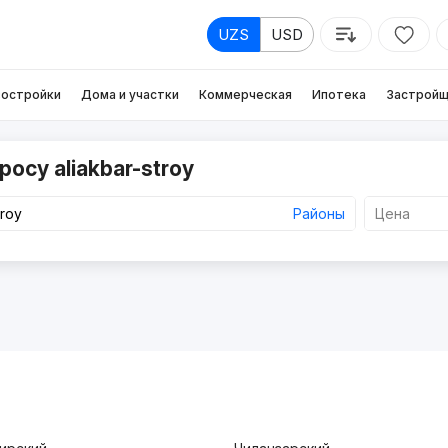
UZS
USD
остройки
Дома и участки
Коммерческая
Ипотека
Застройщ
осу aliakbar-stroy
Районы
Цена