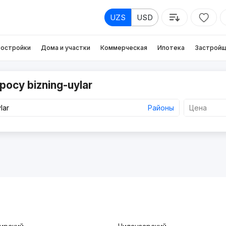
UZS
USD
остройки
Дома и участки
Коммерческая
Ипотека
Застройщ
осу bizning-uylar
Районы
Цена