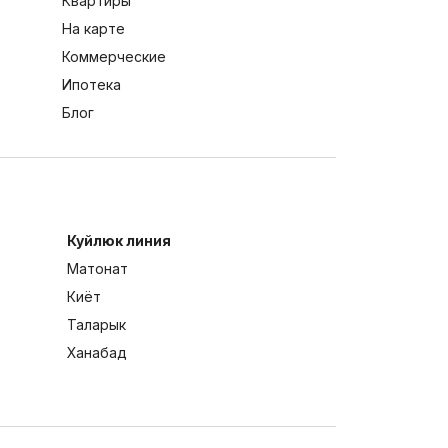
Квартиры
На карте
Коммерческие
Ипотека
Блог
Куйлюк линия
Матонат
Киёт
Таларык
Ханабад