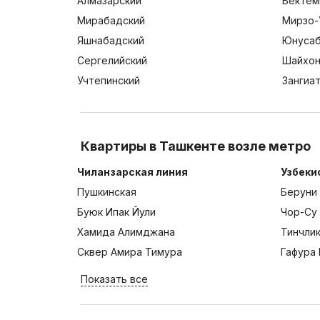
Алмазарский
Бектем
Мирабадский
Мирзо-
Яшнабадский
Юнусаб
Сергелийский
Шайхон
Учтепинский
Зангиа
Квартиры в Ташкенте возле метро
Чиланзарская линия
Узбеки
Пушкинская
Беруни
Буюк Ипак Йули
Чор-Су
Хамида Алимджана
Тинчли
Сквер Амира Тимура
Гафура 
Показать все