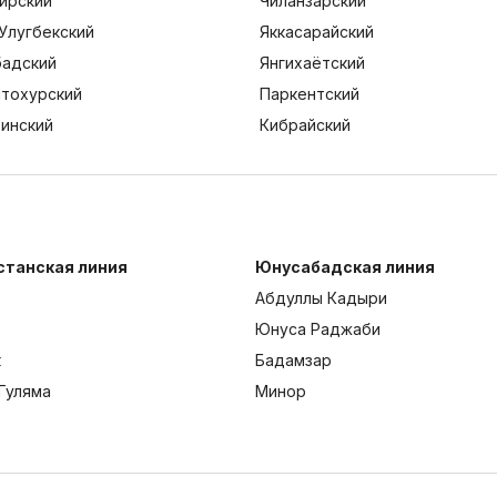
ирский
Чиланзарский
Улугбекский
Яккасарайский
адский
Янгихаётский
тохурский
Паркентский
тинский
Кибрайский
станская линия
Юнусабадская линия
Абдуллы Кадыри
Юнуса Раджаби
к
Бадамзар
Гуляма
Минор