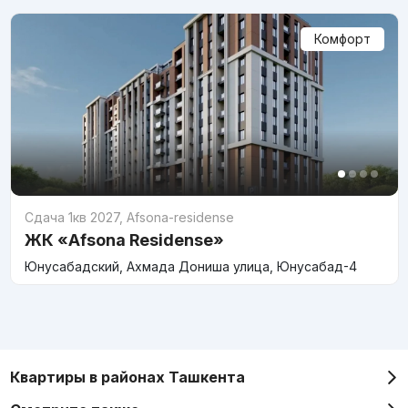
Комфорт
Сдача 1кв 2027
,
Afsona-residense
ЖК «Afsona Residense»
Юнусабадский, Ахмада Дониша улица, Юнусабад-4
Квартиры в районах Ташкента