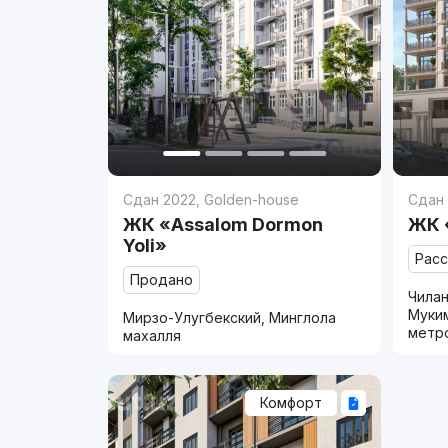
Сдан 2022
,
Golden-house
Сдан
ЖК «Assalom Dormon
ЖК 
Yoli»
Рас
Продано
Чилан
Муки
Мирзо-Улугбекский, Минглола
метр
махалля
Комфорт