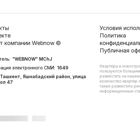
кты
Условия испол
екте
Политика
т компании Webnow ©
конфиденциал
Публичная оф
тель:
"WEBNOW" MChJ
Квартиры в новостро
рация электронного СМИ:
1649
пользуются большим
Ташкент, Яшнабадский район, улица
разместить на нашем
количество квартир л
ол 47
также разместить ре
информационные стат