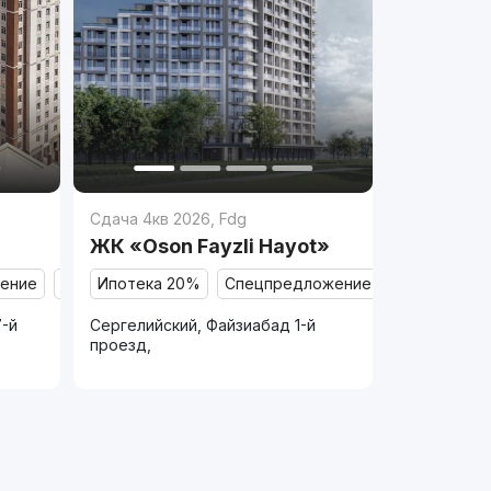
Сдача 4кв 2026
,
Fdg
ЖК «Oson Fayzli Hayot»
ение
Продано
Ипотека 20%
Спецпредложение
Продано
7-й
Сергелийский, Файзиабад 1-й
проезд,