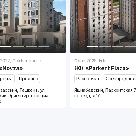
 2022
,
Golden-house
Сдан 2025
,
Fdg
«Novza»
ЖК «Parkent Plaza»
срочка
Продано
Рассрочка
Спецпредлож
зарский, Ташкент, ул.
Яшнабадский, Паркентская 
мий Ориентир: станция
проезд, д.1/1
о