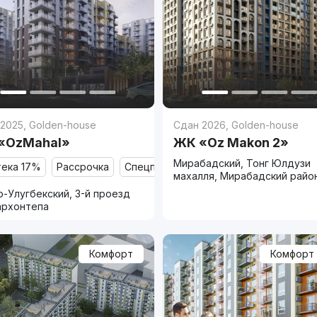
 2025
,
Golden-house
Сдан 2026
,
Golden-house
«OzMahal»
ЖК «Oz Makon 2»
Мирабадский, Тонг Юлдузи
тека 17%
Рассрочка
Спецпредложение
махалля, Мирабадский райо
-Улугбекский, 3-й проезд
архонтепа
Комфорт
Комфорт