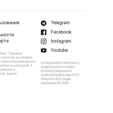
ьзования
Telegram
Facebook
ьности
ерта
Instagram
Youtube
йках Ташкента
 спросом, вы можете
 сайте неограниченное
Копирование текстового,
юбой из категорий. А
графического и видео
кламные и
контента запрещено
ьи. Удачи!
правообладателем ООО
Webnow. Все права
защищены © 2026