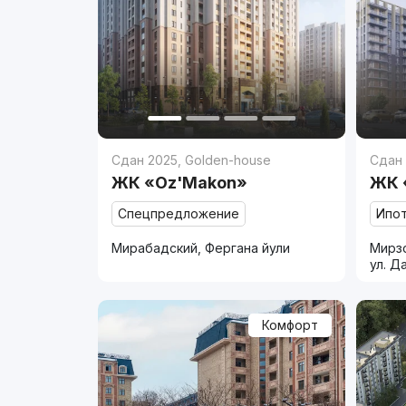
Сдан 2025
,
Golden-house
Сдан
ЖК «Oz'Makon»
ЖК 
Спецпредложение
Ипо
Мирабадский, Фергана йули
Мирзо
ул. Д
Комфорт