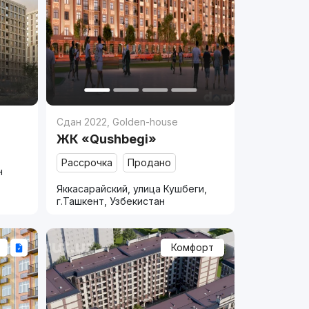
Сдан 2022
,
Golden-house
ЖК «Qushbegi»
Рассрочка
Продано
н
Яккасарайский, улица Кушбеги,
г.Ташкент, Узбекистан
Комфорт