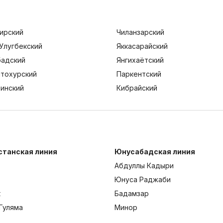
ирский
Чиланзарский
Улугбекский
Яккасарайский
адский
Янгихаётский
тохурский
Паркентский
тинский
Кибрайский
станская линия
Юнусабадская линия
Абдуллы Кадыри
Юнуса Раджаби
к
Бадамзар
Гуляма
Минор