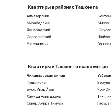
Квартиры в районах Ташкента
Алмазарский
Бектем
Мирабадский
Мирзо-
Яшнабадский
Юнусаб
Сергелийский
Шайхон
Учтепинский
Зангиа
Квартиры в Ташкенте возле метро
Чиланзарская линия
Узбеки
Пушкинская
Беруни
Буюк Ипак Йули
Чор-Су
Хамида Алимджана
Тинчли
Сквер Амира Тимура
Гафура 