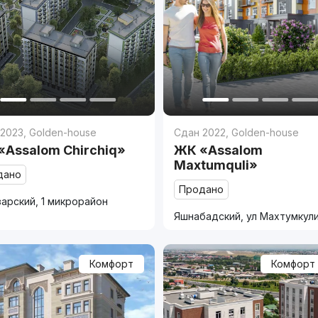
 2023
,
Golden-house
Сдан 2022
,
Golden-house
«Assalom Chirchiq»
ЖК «Assalom
Maxtumquli»
дано
Продано
арский, 1 микрорайон
Яшнабадский, ул Махтумкул
Комфорт
Комфорт