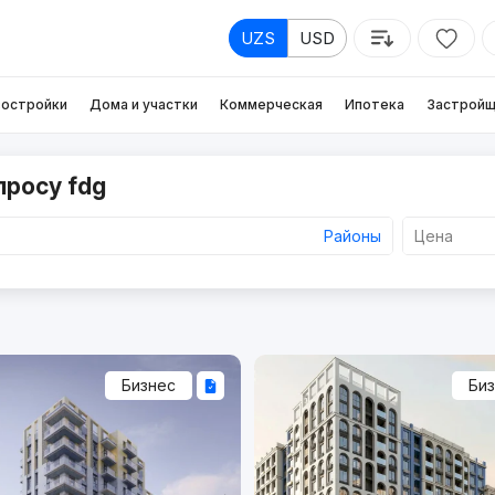
UZS
USD
остройки
Дома и участки
Коммерческая
Ипотека
Застройщ
просу fdg
Районы
Цена
Бизнес
Би