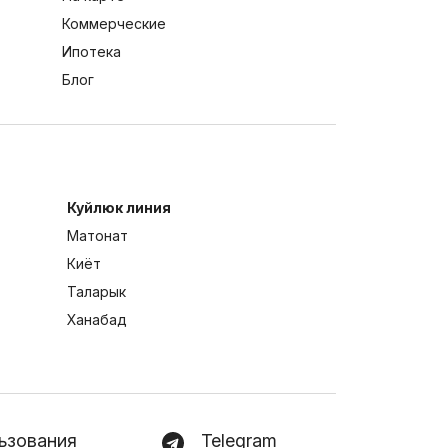
Коммерческие
Ипотека
Блог
Куйлюк линия
Матонат
Киёт
Таларык
Ханабад
ьзования
Telegram