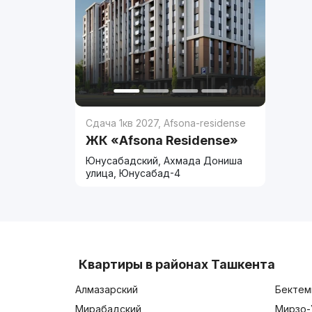
Сдача 1кв 2027
,
Afsona-residense
ЖК «Afsona Residense»
Юнусабадский, Ахмада Дониша
улица, Юнусабад-4
Квартиры в районах Ташкента
Алмазарский
Бектем
Мирабадский
Мирзо-