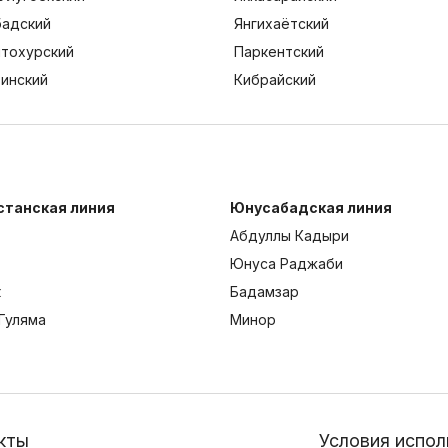
адский
Янгихаётский
тохурский
Паркентский
тинский
Кибрайский
станская линия
Юнусабадская линия
Абдуллы Кадыри
Юнуса Раджаби
к
Бадамзар
Гуляма
Минор
кты
Условия испол