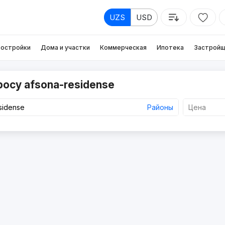
UZS
USD
остройки
Дома и участки
Коммерческая
Ипотека
Застройщ
росу afsona-residense
Районы
Цена