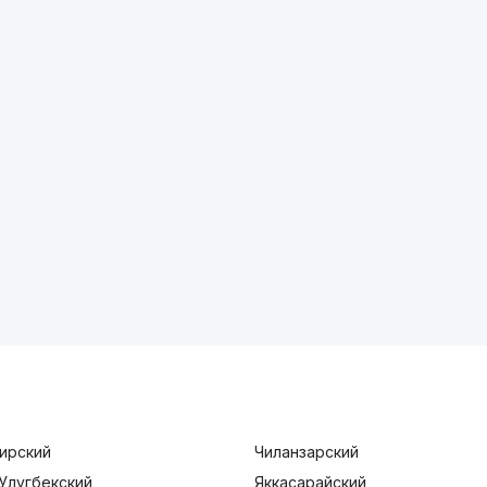
ирский
Чиланзарский
Улугбекский
Яккасарайский