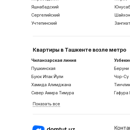
Яшнабадский
Юнусаб
Сергелийский
Шайхон
Учтепинский
Зангиа
Квартиры в Ташкенте возле метро
Чиланзарская линия
Узбеки
Пушкинская
Беруни
Буюк Ипак Йули
Чор-Су
Хамида Алимджана
Тинчли
Сквер Амира Тимура
Гафура 
Показать все
Конта