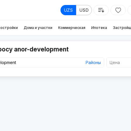
UZS
USD
остройки
Дома и участки
Коммерческая
Ипотека
Застройщ
росу anor-development
Районы
Цена