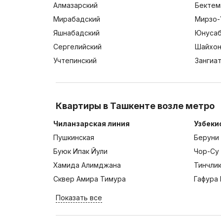
Алмазарский
Бектем
Мирабадский
Мирзо-
Яшнабадский
Юнусаб
Сергелийский
Шайхон
Учтепинский
Зангиа
Квартиры в Ташкенте возле метро
Чиланзарская линия
Узбеки
Пушкинская
Беруни
Буюк Ипак Йули
Чор-Су
Хамида Алимджана
Тинчли
Сквер Амира Тимура
Гафура 
Показать все