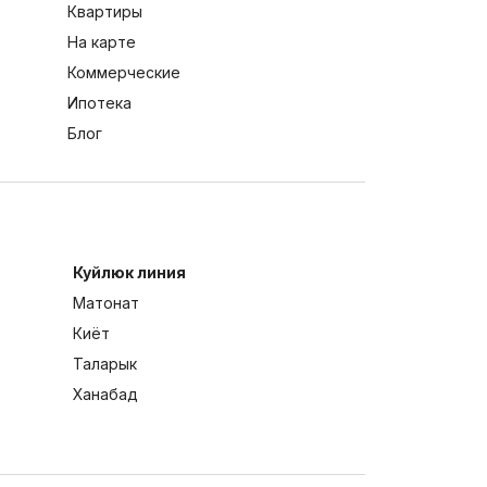
Квартиры
На карте
Коммерческие
Ипотека
Блог
Куйлюк линия
Матонат
Киёт
Таларык
Ханабад