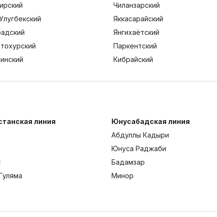
ирский
Чиланзарский
Улугбекский
Яккасарайский
адский
Янгихаётский
тохурский
Паркентский
тинский
Кибрайский
станская линия
Юнусабадская линия
Абдуллы Кадыри
Юнуса Раджаби
к
Бадамзар
Гуляма
Минор