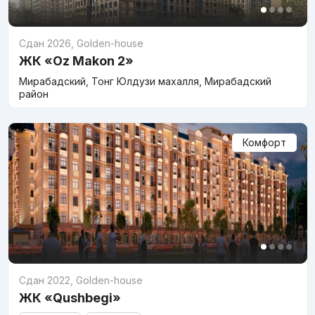
Сдан 2026
,
Golden-house
ЖК «Oz Makon 2»
Мирабадский, Тонг Юлдузи махалля, Мирабадский
район
Комфорт
Сдан 2022
,
Golden-house
ЖК «Qushbegi»