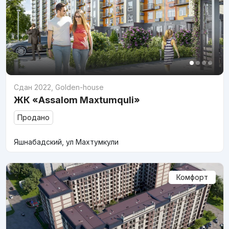
Сдан 2022
,
Golden-house
ЖК «Assalom Maxtumquli»
Продано
Яшнабадский, ул Махтумкули
Комфорт