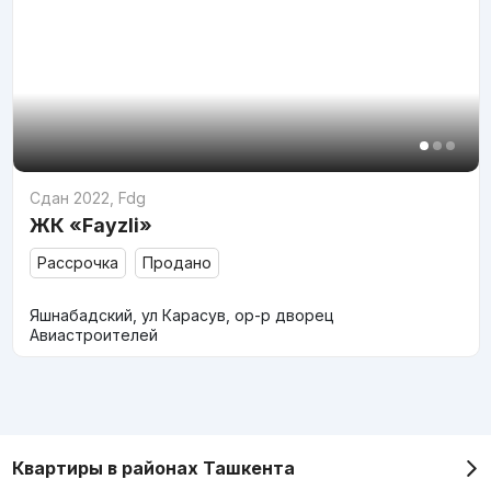
Сдан 2022
,
Fdg
ЖК «Fayzli»
Рассрочка
Продано
Яшнабадский, ул Карасув, ор-р дворец
Авиастроителей
Квартиры в районах Ташкента