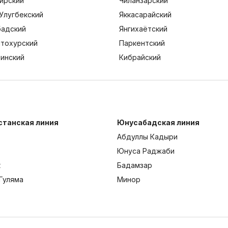
ирский
Чиланзарский
Улугбекский
Яккасарайский
адский
Янгихаётский
тохурский
Паркентский
тинский
Кибрайский
станская линия
Юнусабадская линия
Абдуллы Кадыри
Юнуса Раджаби
к
Бадамзар
Гуляма
Минор