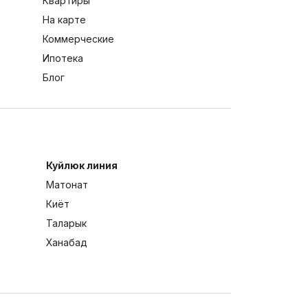
Квартиры
На карте
Коммерческие
Ипотека
Блог
Куйлюк линия
Матонат
Киёт
Таларык
Ханабад