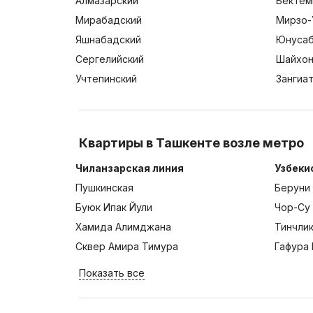
Алмазарский
Бектем
Мирабадский
Мирзо-
Яшнабадский
Юнусаб
Сергелийский
Шайхон
Учтепинский
Зангиа
Квартиры в Ташкенте возле метро
Чиланзарская линия
Узбеки
Пушкинская
Беруни
Буюк Ипак Йули
Чор-Су
Хамида Алимджана
Тинчли
Сквер Амира Тимура
Гафура 
Показать все