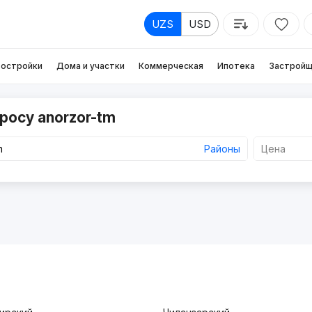
UZS
USD
остройки
Дома и участки
Коммерческая
Ипотека
Застройщ
росу anorzor-tm
Районы
Цена