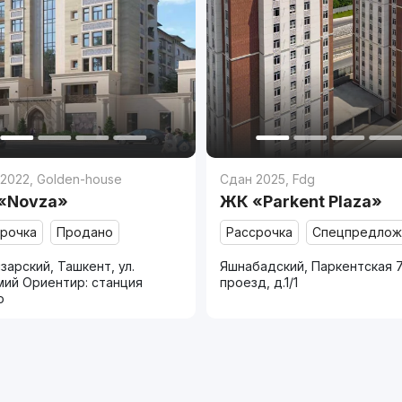
 2022
,
Golden-house
Сдан 2025
,
Fdg
«Novza»
ЖК «Parkent Plaza»
срочка
Продано
Рассрочка
Спецпредлож
зарский, Ташкент, ул.
Яшнабадский, Паркентская 
мий Ориентир: станция
проезд, д.1/1
о