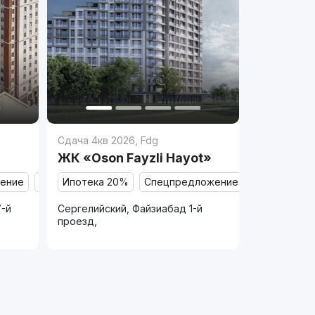
Сдача 4кв 2026
,
Fdg
ЖК «Oson Fayzli Hayot»
ение
Продано
Ипотека 20%
Спецпредложение
Продано
7-й
Сергелийский, Файзиабад 1-й
проезд,