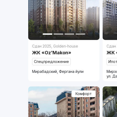
Сдан 2025
,
Golden-house
Сдан
ЖК «Oz'Makon»
ЖК 
Спецпредложение
Ипо
Мирабадский, Фергана йули
Мирзо
ул. Д
Комфорт