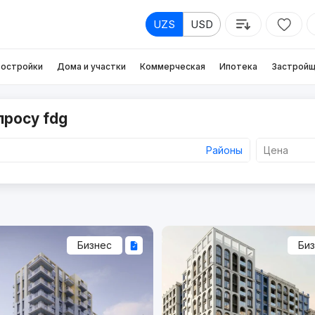
UZS
USD
остройки
Дома и участки
Коммерческая
Ипотека
Застройщ
просу fdg
Районы
Цена
Бизнес
Би