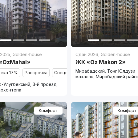
 2025
,
Golden-house
Сдан 2026
,
Golden-house
«OzMahal»
ЖК «Oz Makon 2»
Мирабадский, Тонг Юлдузи
тека 17%
Рассрочка
Спецпредложение
махалля, Мирабадский райо
-Улугбекский, 3-й проезд
архонтепа
Комфорт
Комфорт