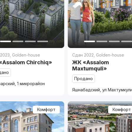
 2023
,
Golden-house
Сдан 2022
,
Golden-house
«Assalom Chirchiq»
ЖК «Assalom
Maxtumquli»
дано
Продано
арский, 1 микрорайон
Яшнабадский, ул Махтумкул
Комфорт
Комфорт