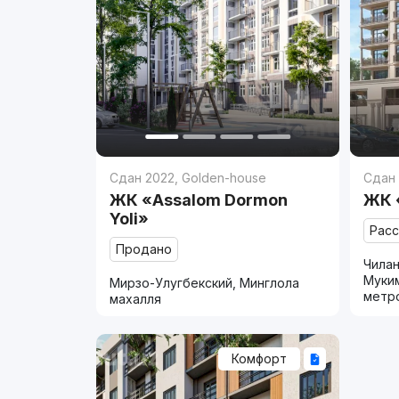
Сдан 2022
,
Golden-house
Сдан
ЖК «Assalom Dormon
ЖК 
Yoli»
Рас
Продано
Чилан
Муки
Мирзо-Улугбекский, Минглола
метр
махалля
Комфорт