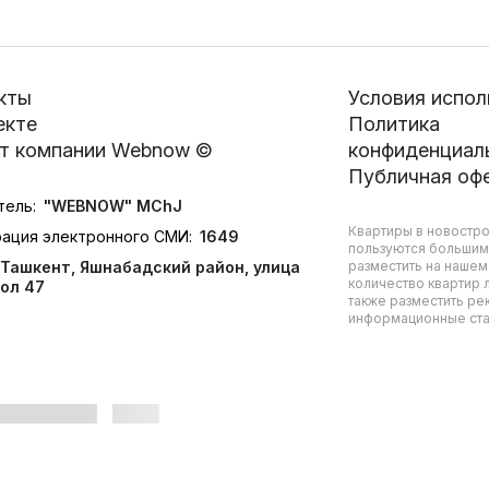
кты
Условия испол
екте
Политика
т компании Webnow ©
конфиденциал
Публичная оф
тель:
"WEBNOW" MChJ
Квартиры в новостро
рация электронного СМИ:
1649
пользуются большим
Ташкент, Яшнабадский район, улица
разместить на нашем
количество квартир л
ол 47
также разместить ре
информационные стат