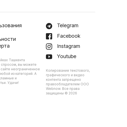
ьзования
Telegram
Facebook
ьности
ерта
Instagram
Youtube
йках Ташкента
 спросом, вы можете
 сайте неограниченное
Копирование текстового,
юбой из категорий. А
графического и видео
кламные и
контента запрещено
ьи. Удачи!
правообладателем ООО
Webnow. Все права
защищены © 2026