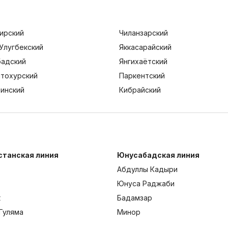
ирский
Чиланзарский
Улугбекский
Яккасарайский
адский
Янгихаётский
тохурский
Паркентский
тинский
Кибрайский
станская линия
Юнусабадская линия
Абдуллы Кадыри
Юнуса Раджаби
к
Бадамзар
Гуляма
Минор