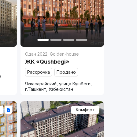
Сдан 2022
,
Golden-house
ЖК «Qushbegi»
Рассрочка
Продано
н
Яккасарайский, улица Кушбеги,
г.Ташкент, Узбекистан
Комфорт