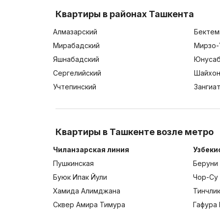
Квартиры в районах Ташкента
Алмазарский
Бектем
Мирабадский
Мирзо-
Яшнабадский
Юнусаб
Сергелийский
Шайхон
Учтепинский
Зангиа
Квартиры в Ташкенте возле метро
Чиланзарская линия
Узбеки
Пушкинская
Беруни
Буюк Ипак Йули
Чор-Су
Хамида Алимджана
Тинчли
Сквер Амира Тимура
Гафура 