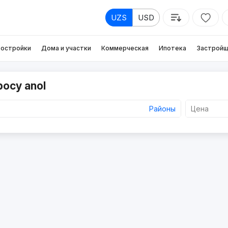
UZS
USD
остройки
Дома и участки
Коммерческая
Ипотека
Застройщ
росу anol
Районы
Цена