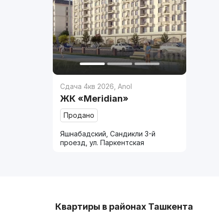
Сдача 4кв 2026
,
Anol
ЖК «Meridian»
Продано
Яшнабадский, Сандикли 3-й
проезд, ул. Паркентская
Квартиры в районах Ташкента