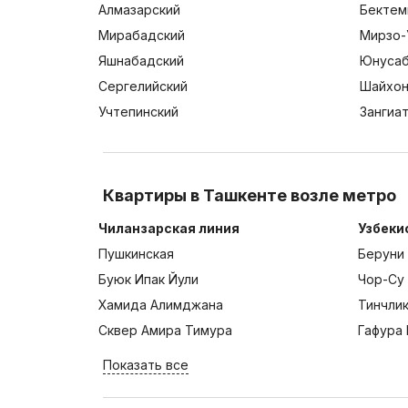
Алмазарский
Бектем
Мирабадский
Мирзо-
Яшнабадский
Юнусаб
Сергелийский
Шайхон
Учтепинский
Зангиа
Квартиры в Ташкенте возле метро
Чиланзарская линия
Узбеки
Пушкинская
Беруни
Буюк Ипак Йули
Чор-Су
Хамида Алимджана
Тинчли
Сквер Амира Тимура
Гафура 
Показать все