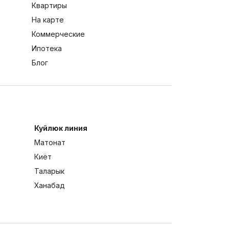
Квартиры
На карте
Коммерческие
Ипотека
Блог
Куйлюк линия
Матонат
Киёт
Таларык
Ханабад