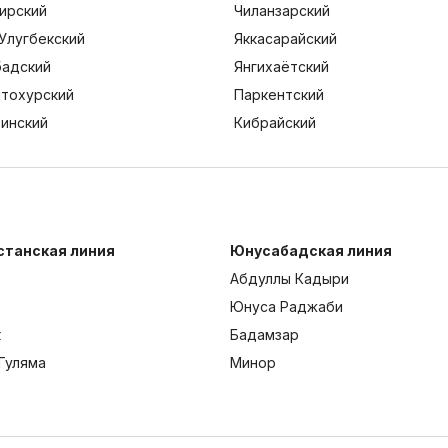
ирский
Чиланзарский
Улугбекский
Яккасарайский
адский
Янгихаётский
тохурский
Паркентский
тинский
Кибрайский
станская линия
Юнусабадская линия
Абдуллы Кадыри
Юнуса Раджаби
к
Бадамзар
Гуляма
Минор