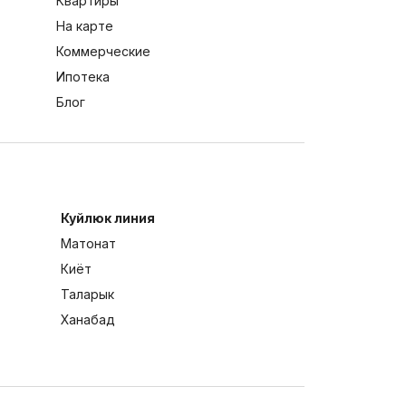
Квартиры
На карте
Коммерческие
Ипотека
Блог
Куйлюк линия
Матонат
Киёт
Таларык
Ханабад