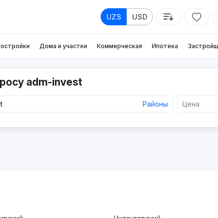
UZS
USD
остройки
Дома и участки
Коммерческая
Ипотека
Застройщ
росу adm-invest
Районы
Цена