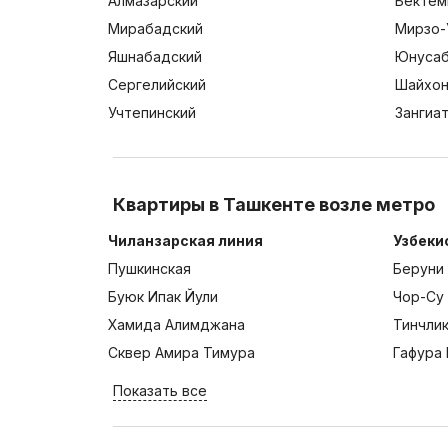
Алмазарский
Бектем
Мирабадский
Мирзо-
Яшнабадский
Юнусаб
Сергелийский
Шайхон
Учтепинский
Зангиа
Квартиры в Ташкенте возле метро
Чиланзарская линия
Узбеки
Пушкинская
Беруни
Буюк Ипак Йули
Чор-Су
Хамида Алимджана
Тинчли
Сквер Амира Тимура
Гафура 
Показать все