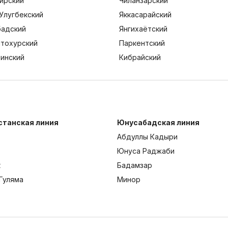
ирский
Чиланзарский
Улугбекский
Яккасарайский
адский
Янгихаётский
тохурский
Паркентский
тинский
Кибрайский
станская линия
Юнусабадская линия
Абдуллы Кадыри
Юнуса Раджаби
к
Бадамзар
Гуляма
Минор