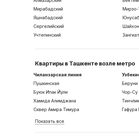
Алмазарский
Бектем
Мирабадский
Мирзо-
Яшнабадский
Юнусаб
Сергелийский
Шайхон
Учтепинский
Зангиа
Квартиры в Ташкенте возле метро
Чиланзарская линия
Узбеки
Пушкинская
Беруни
Буюк Ипак Йули
Чор-Су
Хамида Алимджана
Тинчли
Сквер Амира Тимура
Гафура 
Показать все