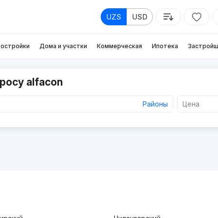
UZS
USD
остройки
Дома и участки
Коммерческая
Ипотека
Застройщ
росу alfacon
Районы
Цена