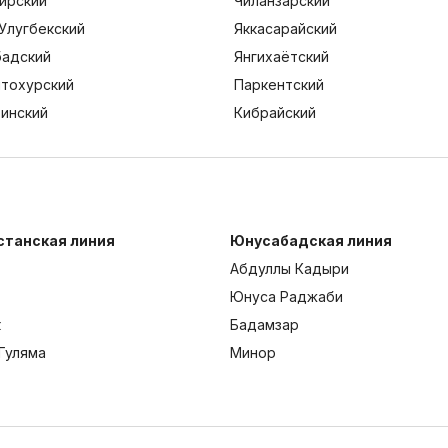
ирский
Чиланзарский
Улугбекский
Яккасарайский
адский
Янгихаётский
тохурский
Паркентский
тинский
Кибрайский
станская линия
Юнусабадская линия
Абдуллы Кадыри
Юнуса Раджаби
к
Бадамзар
Гуляма
Минор