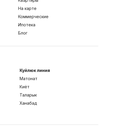
Квартиры
На карте
Коммерческие
Ипотека
Блог
Куйлюк линия
Матонат
Киёт
Таларык
Ханабад