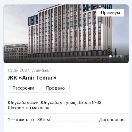
Премиум
Сдан 2024
,
Amir-timur
ЖК «Amir Temur»
Рассрочка
Продано
Юнусабадский, Юнусабад тупик, Школа №63,
Шахристан махалля
1 — комн.
от 38.5 м²
Договорная