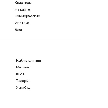
Квартиры
На карте
Коммерческие
Ипотека
Блог
Куйлюк линия
Матонат
Киёт
Таларык
Ханабад