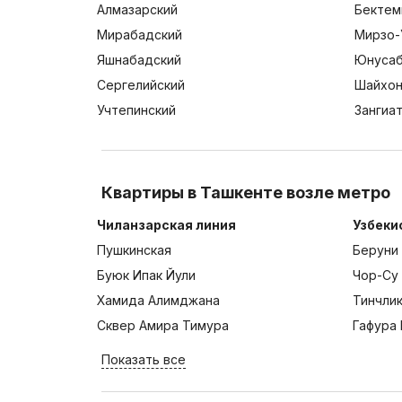
Алмазарский
Бектем
Мирабадский
Мирзо-
Яшнабадский
Юнусаб
Сергелийский
Шайхон
Учтепинский
Зангиа
Квартиры в Ташкенте возле метро
Чиланзарская линия
Узбеки
Пушкинская
Беруни
Буюк Ипак Йули
Чор-Су
Хамида Алимджана
Тинчли
Сквер Амира Тимура
Гафура 
Показать все