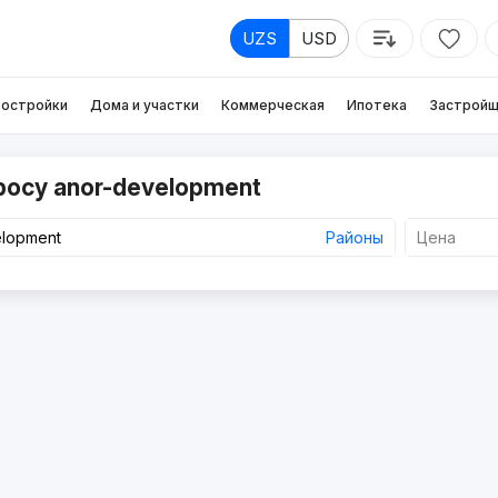
UZS
USD
остройки
Дома и участки
Коммерческая
Ипотека
Застройщ
росу anor-development
Районы
Цена