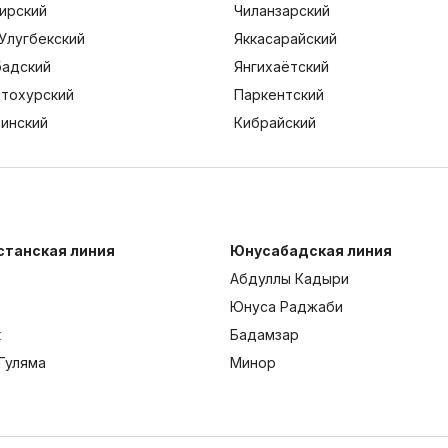
ирский
Чиланзарский
Улугбекский
Яккасарайский
адский
Янгихаётский
тохурский
Паркентский
тинский
Кибрайский
станская линия
Юнусабадская линия
Абдуллы Кадыри
Юнуса Раджаби
к
Бадамзар
Гуляма
Минор