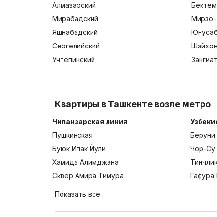
Алмазарский
Бектем
Мирабадский
Мирзо-
Яшнабадский
Юнусаб
Сергелийский
Шайхон
Учтепинский
Зангиа
Квартиры в Ташкенте возле метро
Чиланзарская линия
Узбеки
Пушкинская
Беруни
Буюк Ипак Йули
Чор-Су
Хамида Алимджана
Тинчли
Сквер Амира Тимура
Гафура 
Показать все