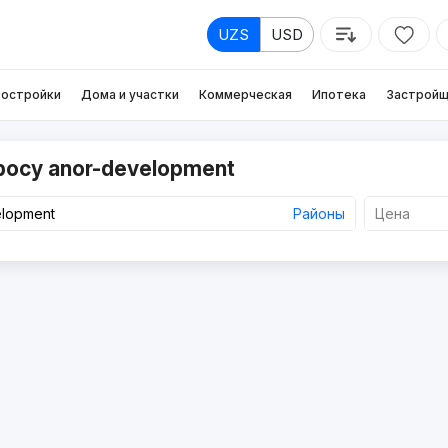
UZS
USD
остройки
Дома и участки
Коммерческая
Ипотека
Застройщ
росу anor-development
Районы
Цена