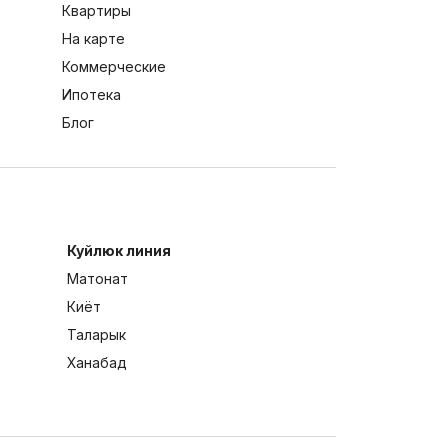
Квартиры
На карте
Коммерческие
Ипотека
Блог
Куйлюк линия
Матонат
Киёт
Таларык
Ханабад