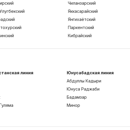
ирский
Чиланзарский
Улугбекский
Яккасарайский
адский
Янгихаётский
тохурский
Паркентский
тинский
Кибрайский
станская линия
Юнусабадская линия
Абдуллы Кадыри
Юнуса Раджаби
к
Бадамзар
Гуляма
Минор