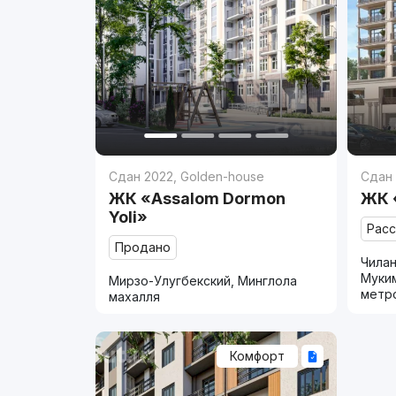
Сдан 2022
,
Golden-house
Сдан
ЖК «Assalom Dormon
ЖК 
Yoli»
Рас
Продано
Чилан
Муки
Мирзо-Улугбекский, Минглола
метр
махалля
Комфорт