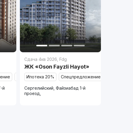
Сдача 4кв 2026
,
Fdg
ЖК «Oson Fayzli Hayot»
ение
Продано
Ипотека 20%
Спецпредложение
Продано
7-й
Сергелийский, Файзиабад 1-й
проезд,