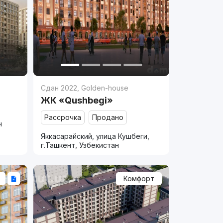
Сдан 2022
,
Golden-house
ЖК «Qushbegi»
Рассрочка
Продано
н
Яккасарайский, улица Кушбеги,
г.Ташкент, Узбекистан
Комфорт