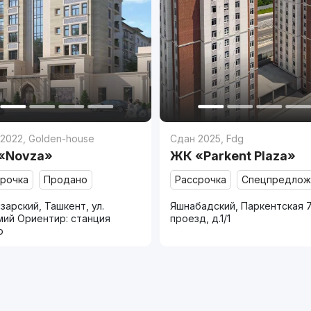
 2022
,
Golden-house
Сдан 2025
,
Fdg
«Novza»
ЖК «Parkent Plaza»
срочка
Продано
Рассрочка
Спецпредлож
зарский, Ташкент, ул.
Яшнабадский, Паркентская 
мий Ориентир: станция
проезд, д.1/1
о