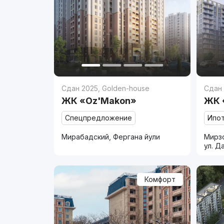
Сдан 2025
,
Golden-house
Сдан
ЖК «Oz'Makon»
ЖК 
Спецпредложение
Ипо
Мирабадский, Фергана йули
Мирзо
ул. Д
Комфорт