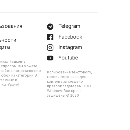
ьзования
Telegram
Facebook
ьности
ерта
Instagram
Youtube
йках Ташкента
 спросом, вы можете
 сайте неограниченное
Копирование текстового,
юбой из категорий. А
графического и видео
кламные и
контента запрещено
ьи. Удачи!
правообладателем ООО
Webnow. Все права
защищены © 2026