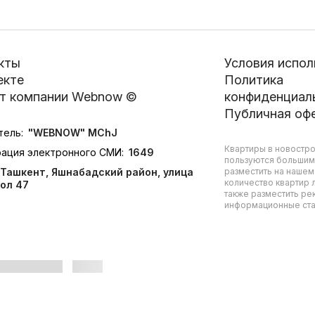
кты
Условия испол
екте
Политика
т компании Webnow ©
конфиденциал
Публичная оф
тель:
"WEBNOW" MChJ
Квартиры в новостро
рация электронного СМИ:
1649
пользуются большим
Ташкент, Яшнабадский район, улица
разместить на нашем
количество квартир л
ол 47
также разместить ре
информационные стат