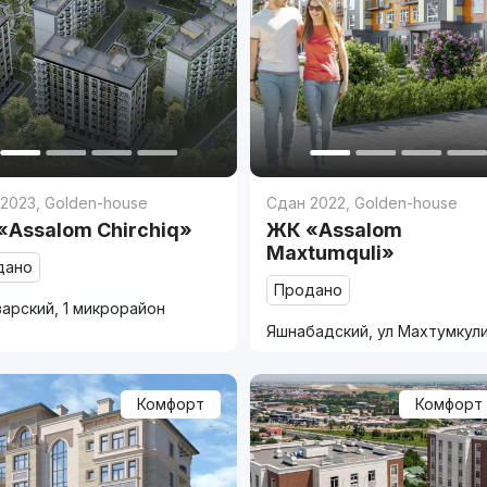
 2023
,
Golden-house
Сдан 2022
,
Golden-house
«Assalom Chirchiq»
ЖК «Assalom
Maxtumquli»
дано
Продано
арский, 1 микрорайон
Яшнабадский, ул Махтумкул
Комфорт
Комфорт