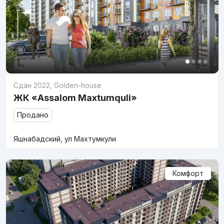
Сдан 2022
,
Golden-house
ЖК «Assalom Maxtumquli»
Продано
Яшнабадский, ул Махтумкули
Комфорт