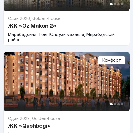
Сдан 2026
,
Golden-house
ЖК «Oz Makon 2»
Мирабадский, Тонг Юлдузи махалля, Мирабадский
район
Комфорт
Сдан 2022
,
Golden-house
ЖК «Qushbegi»