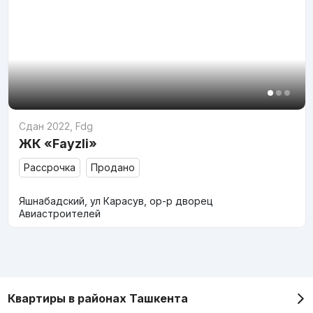
Сдан 2022
,
Fdg
ЖК «Fayzli»
Рассрочка
Продано
Яшнабадский, ул Карасув, ор-р дворец
Авиастроителей
Квартиры в районах Ташкента