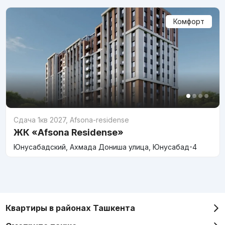
Комфорт
Сдача 1кв 2027
,
Afsona-residense
ЖК «Afsona Residense»
Юнусабадский, Ахмада Дониша улица, Юнусабад-4
Квартиры в районах Ташкента