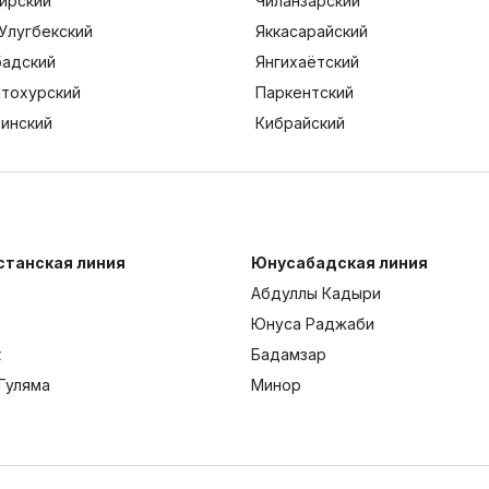
ирский
Чиланзарский
Улугбекский
Яккасарайский
адский
Янгихаётский
тохурский
Паркентский
тинский
Кибрайский
станская линия
Юнусабадская линия
Абдуллы Кадыри
Юнуса Раджаби
к
Бадамзар
Гуляма
Минор