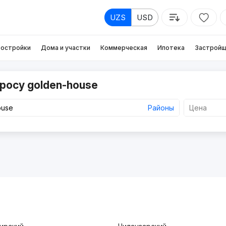
UZS
USD
остройки
Дома и участки
Коммерческая
Ипотека
Застройщ
росу golden-house
Районы
Цена