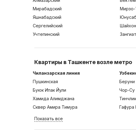
Алмазарский
Бектем
Мирабадский
Мирзо-
Яшнабадский
Юнусаб
Сергелийский
Шайхон
Учтепинский
Зангиа
Квартиры в Ташкенте возле метро
Чиланзарская линия
Узбеки
Пушкинская
Беруни
Буюк Ипак Йули
Чор-Су
Хамида Алимджана
Тинчли
Сквер Амира Тимура
Гафура 
Показать все