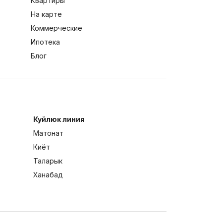
Квартиры
На карте
Коммерческие
Ипотека
Блог
Куйлюк линия
Матонат
Киёт
Таларык
Ханабад