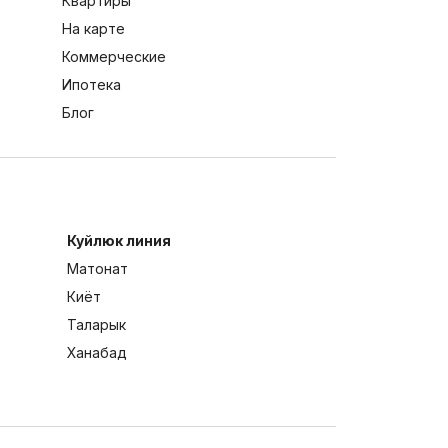
Квартиры
На карте
Коммерческие
Ипотека
Блог
Куйлюк линия
Матонат
Киёт
Таларык
Ханабад