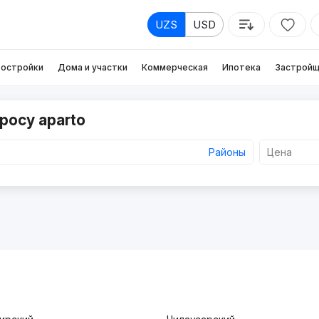
UZS
USD
остройки
Дома и участки
Коммерческая
Ипотека
Застройщ
росу aparto
Районы
Цена