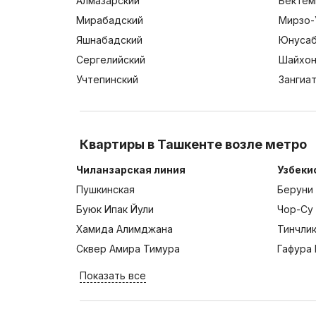
Алмазарский
Бектем
Мирабадский
Мирзо-
Яшнабадский
Юнусаб
Сергелийский
Шайхон
Учтепинский
Зангиа
Квартиры в Ташкенте возле метро
Чиланзарская линия
Узбеки
Пушкинская
Беруни
Буюк Ипак Йули
Чор-Су
Хамида Алимджана
Тинчли
Сквер Амира Тимура
Гафура 
Показать все