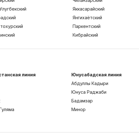
ирский
Чиланзарский
Улугбекский
Яккасарайский
адский
Янгихаётский
тохурский
Паркентский
тинский
Кибрайский
станская линия
Юнусабадская линия
Абдуллы Кадыри
Юнуса Раджаби
к
Бадамзар
Гуляма
Минор