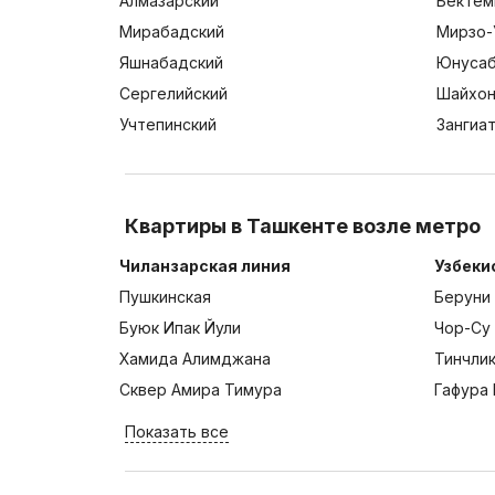
Алмазарский
Бектем
Мирабадский
Мирзо-
Яшнабадский
Юнусаб
Сергелийский
Шайхон
Учтепинский
Зангиа
Квартиры в Ташкенте возле метро
Чиланзарская линия
Узбеки
Пушкинская
Беруни
Буюк Ипак Йули
Чор-Су
Хамида Алимджана
Тинчли
Сквер Амира Тимура
Гафура 
Показать все