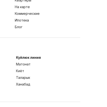
Квартиры
На карте
Коммерческие
Ипотека
Блог
Куйлюк линия
Матонат
Киёт
Таларык
Ханабад