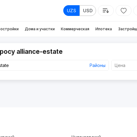
UZS
USD
остройки
Дома и участки
Коммерческая
Ипотека
Застройщ
осу alliance-estate
Районы
Цена