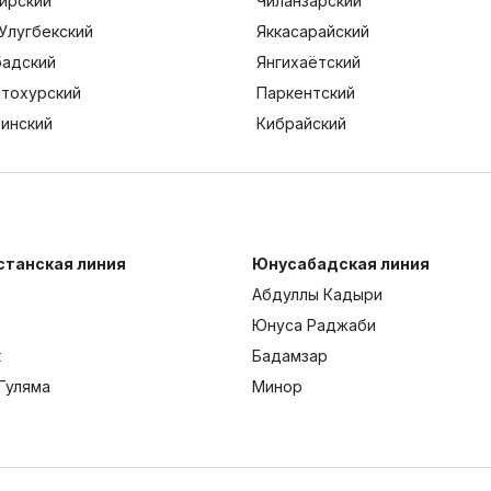
ирский
Чиланзарский
Улугбекский
Яккасарайский
адский
Янгихаётский
тохурский
Паркентский
тинский
Кибрайский
станская линия
Юнусабадская линия
Абдуллы Кадыри
Юнуса Раджаби
к
Бадамзар
Гуляма
Минор