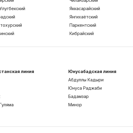
ирский
Чиланзарский
Улугбекский
Яккасарайский
адский
Янгихаётский
тохурский
Паркентский
тинский
Кибрайский
станская линия
Юнусабадская линия
Абдуллы Кадыри
Юнуса Раджаби
к
Бадамзар
Гуляма
Минор