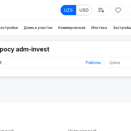
UZS
USD
остройки
Дома и участки
Коммерческая
Ипотека
Застройщ
росу adm-invest
Районы
Цена