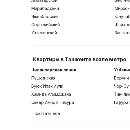
Алмазарский
Бектем
Мирабадский
Мирзо-
Яшнабадский
Юнусаб
Сергелийский
Шайхон
Учтепинский
Зангиа
Квартиры в Ташкенте возле метро
Чиланзарская линия
Узбеки
Пушкинская
Беруни
Буюк Ипак Йули
Чор-Су
Хамида Алимджана
Тинчли
Сквер Амира Тимура
Гафура 
Показать все