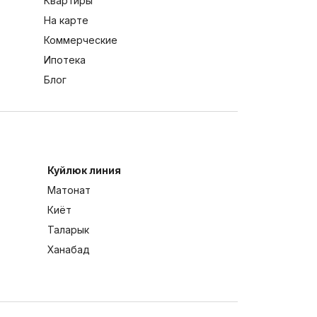
Квартиры
На карте
Коммерческие
Ипотека
Блог
Куйлюк линия
Матонат
Киёт
Таларык
Ханабад