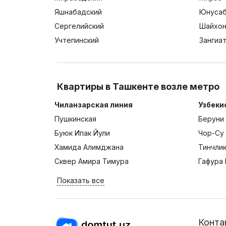
Яшнабадский
Юнусаб
Сергелийский
Шайхон
Учтепинский
Зангиа
Квартиры в Ташкенте возле метро
Чиланзарская линия
Узбеки
Пушкинская
Беруни
Буюк Ипак Йули
Чор-Су
Хамида Алимджана
Тинчли
Сквер Амира Тимура
Гафура 
Показать все
Конта