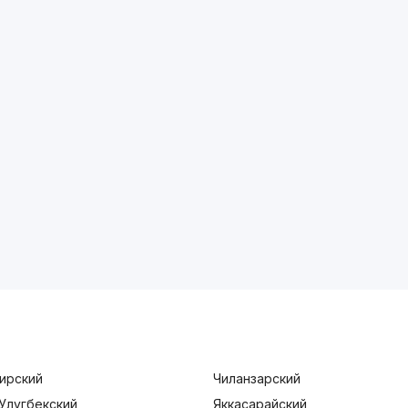
ирский
Чиланзарский
Улугбекский
Яккасарайский