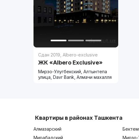
Сдан 2019
,
Albero-exclusive
ЖК «Albero Exclusive»
Мирзо-Улугбекский, Алтынтепа
улица, Davr Bank, Алмачи махалля
Квартиры в районах Ташкента
Алмазарский
Бектем
Мирабадский
Мирзо-