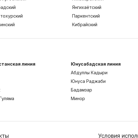
адский
Янгихаётский
тохурский
Паркентский
тинский
Кибрайский
станская линия
Юнусабадская линия
Абдуллы Кадыри
Юнуса Раджаби
к
Бадамзар
Гуляма
Минор
кты
Условия испол