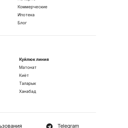
Коммерческие
Ипотека
Блог
Куйлюк линия
Матонат
Киёт
Таларык
Ханабад
ьзования
Telegram