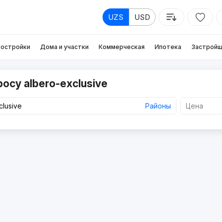
UZS
USD
остройки
Дома и участки
Коммерческая
Ипотека
Застройщ
осу albero-exclusive
Районы
Цена