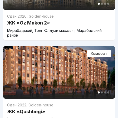
Сдан 2026
,
Golden-house
ЖК «Oz Makon 2»
Мирабадский, Тонг Юлдузи махалля, Мирабадский
район
Комфорт
Сдан 2022
,
Golden-house
ЖК «Qushbegi»