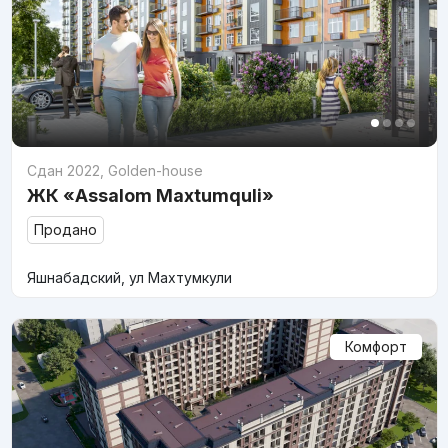
Сдан 2022
,
Golden-house
ЖК «Assalom Maxtumquli»
Продано
Яшнабадский, ул Махтумкули
Комфорт