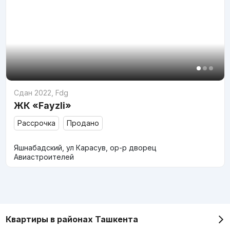
Сдан 2022
,
Fdg
ЖК «Fayzli»
Рассрочка
Продано
Яшнабадский, ул Карасув, ор-р дворец
Авиастроителей
Квартиры в районах Ташкента