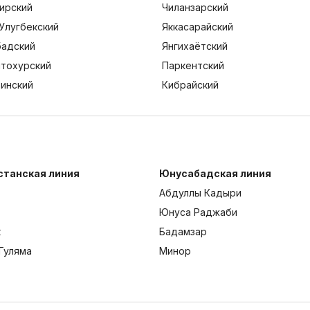
ирский
Чиланзарский
Улугбекский
Яккасарайский
адский
Янгихаётский
тохурский
Паркентский
тинский
Кибрайский
станская линия
Юнусабадская линия
Абдуллы Кадыри
Юнуса Раджаби
к
Бадамзар
Гуляма
Минор