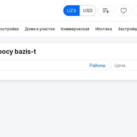
UZS
USD
остройки
Дома и участки
Коммерческая
Ипотека
Застройщ
осу bazis-t
Районы
Цена