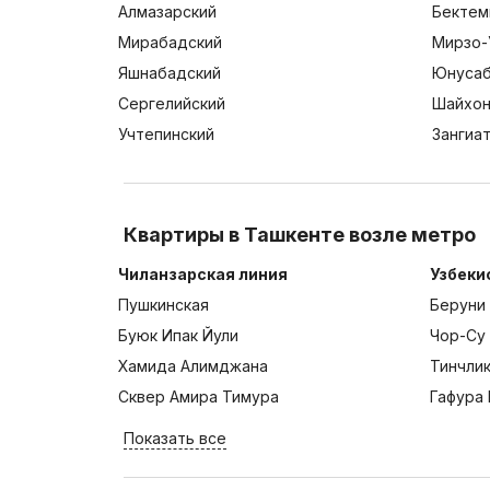
Алмазарский
Бектем
Мирабадский
Мирзо-
Яшнабадский
Юнусаб
Сергелийский
Шайхон
Учтепинский
Зангиа
Квартиры в Ташкенте возле метро
Чиланзарская линия
Узбеки
Пушкинская
Беруни
Буюк Ипак Йули
Чор-Су
Хамида Алимджана
Тинчли
Сквер Амира Тимура
Гафура 
Показать все