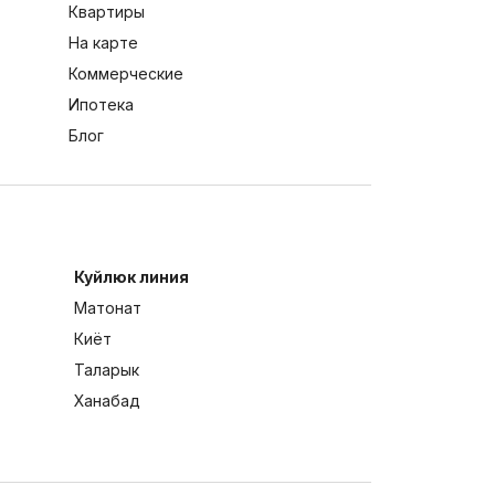
Квартиры
На карте
Коммерческие
Ипотека
Блог
Куйлюк линия
Матонат
Киёт
Таларык
Ханабад