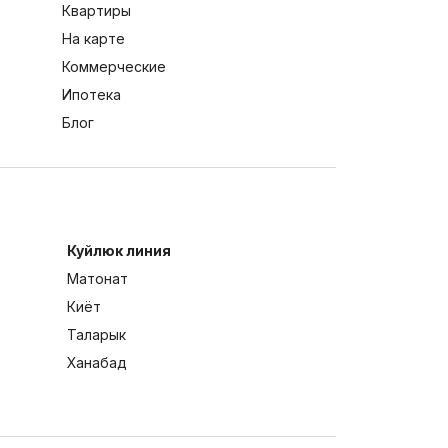
Квартиры
На карте
Коммерческие
Ипотека
Блог
Куйлюк линия
Матонат
Киёт
Таларык
Ханабад