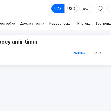
UZS
USD
остройки
Дома и участки
Коммерческая
Ипотека
Застройщ
осу amir-timur
Районы
Цена