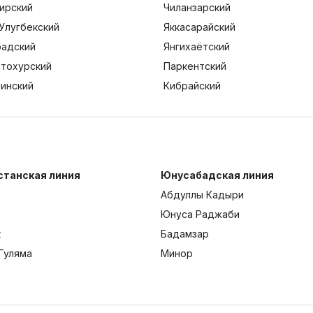
ирский
Чиланзарский
Улугбекский
Яккасарайский
адский
Янгихаётский
тохурский
Паркентский
тинский
Кибрайский
станская линия
Юнусабадская линия
Абдуллы Кадыри
Юнуса Раджаби
к
Бадамзар
Гуляма
Минор