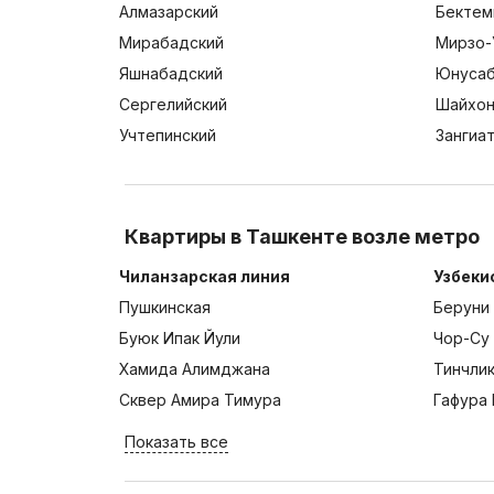
Алмазарский
Бектем
Мирабадский
Мирзо-
Яшнабадский
Юнусаб
Сергелийский
Шайхон
Учтепинский
Зангиа
Квартиры в Ташкенте возле метро
Чиланзарская линия
Узбеки
Пушкинская
Беруни
Буюк Ипак Йули
Чор-Су
Хамида Алимджана
Тинчли
Сквер Амира Тимура
Гафура 
Показать все