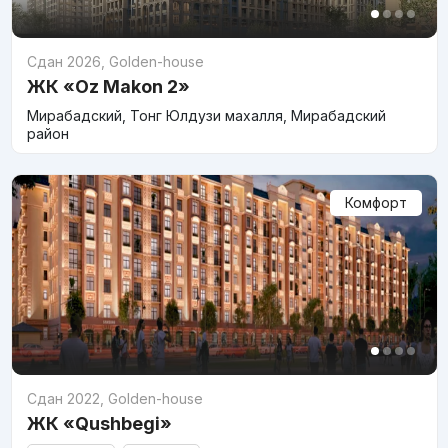
Сдан 2026
,
Golden-house
ЖК «Oz Makon 2»
Мирабадский, Тонг Юлдузи махалля, Мирабадский
район
Комфорт
Сдан 2022
,
Golden-house
ЖК «Qushbegi»