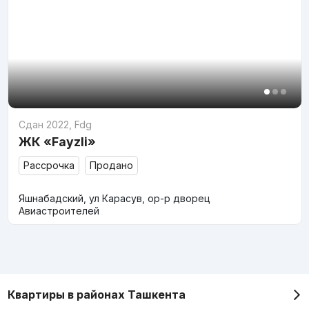
Сдан 2022
,
Fdg
ЖК «Fayzli»
Рассрочка
Продано
Яшнабадский, ул Карасув, ор-р дворец
Авиастроителей
Квартиры в районах Ташкента