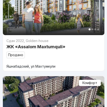
Сдан 2022
,
Golden-house
ЖК «Assalom Maxtumquli»
Продано
Яшнабадский, ул Махтумкули
Комфорт