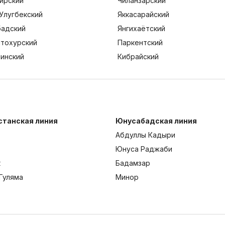
ирский
Чиланзарский
Улугбекский
Яккасарайский
адский
Янгихаётский
тохурский
Паркентский
тинский
Кибрайский
станская линия
Юнусабадская линия
Абдуллы Кадыри
Юнуса Раджаби
к
Бадамзар
Гуляма
Минор