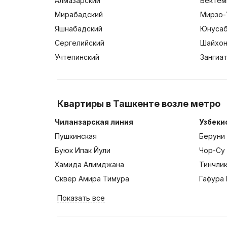
Алмазарский
Бектем
Мирабадский
Мирзо-
Яшнабадский
Юнусаб
Сергелийский
Шайхон
Учтепинский
Зангиа
Квартиры в Ташкенте возле метро
Чиланзарская линия
Узбеки
Пушкинская
Беруни
Буюк Ипак Йули
Чор-Су
Хамида Алимджана
Тинчли
Сквер Амира Тимура
Гафура 
Показать все