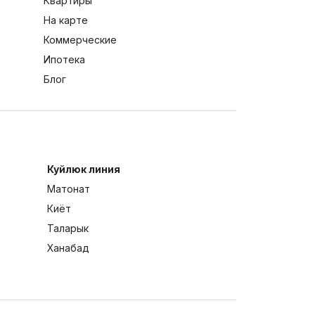
Квартиры
На карте
Коммерческие
Ипотека
Блог
Куйлюк линия
Матонат
Киёт
Таларык
Ханабад