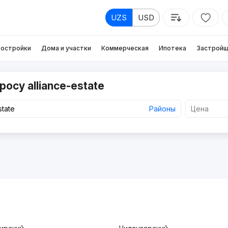
UZS
USD
остройки
Дома и участки
Коммерческая
Ипотека
Застройщ
осу alliance-estate
Районы
Цена