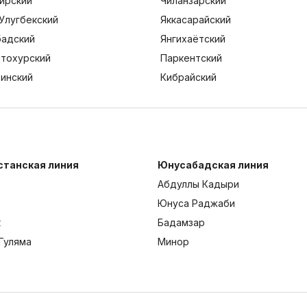
ирский
Чиланзарский
Улугбекский
Яккасарайский
адский
Янгихаётский
тохурский
Паркентский
тинский
Кибрайский
станская линия
Юнусабадская линия
Абдуллы Кадыри
Юнуса Раджаби
к
Бадамзар
Гуляма
Минор