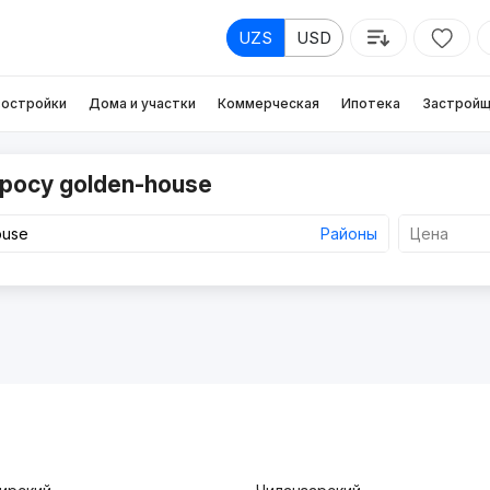
UZS
USD
остройки
Дома и участки
Коммерческая
Ипотека
Застройщ
росу golden-house
Районы
Цена