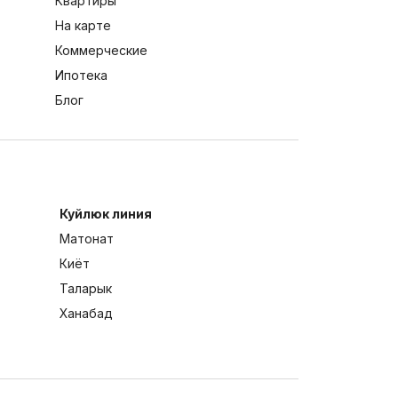
Квартиры
На карте
Коммерческие
Ипотека
Блог
Куйлюк линия
Матонат
Киёт
Таларык
Ханабад