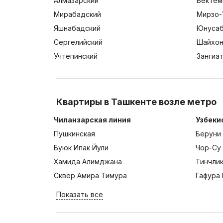
Алмазарский
Бектем
Мирабадский
Мирзо-
Яшнабадский
Юнусаб
Сергелийский
Шайхон
Учтепинский
Зангиа
Квартиры в Ташкенте возле метро
Чиланзарская линия
Узбеки
Пушкинская
Беруни
Буюк Ипак Йули
Чор-Су
Хамида Алимджана
Тинчли
Сквер Амира Тимура
Гафура 
Показать все