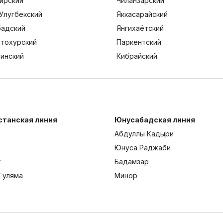
ирский
Чиланзарский
Улугбекский
Яккасарайский
адский
Янгихаётский
тохурский
Паркентский
тинский
Кибрайский
станская линия
Юнусабадская линия
Абдуллы Кадыри
Юнуса Раджаби
к
Бадамзар
Гуляма
Минор