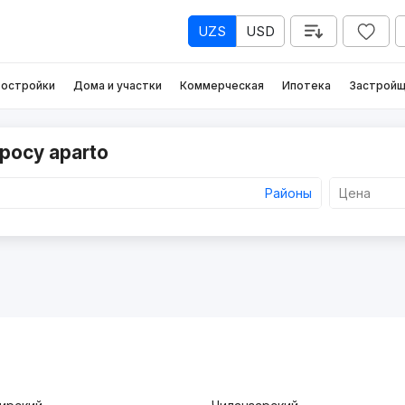
UZS
USD
остройки
Дома и участки
Коммерческая
Ипотека
Застройщ
росу aparto
Районы
Цена