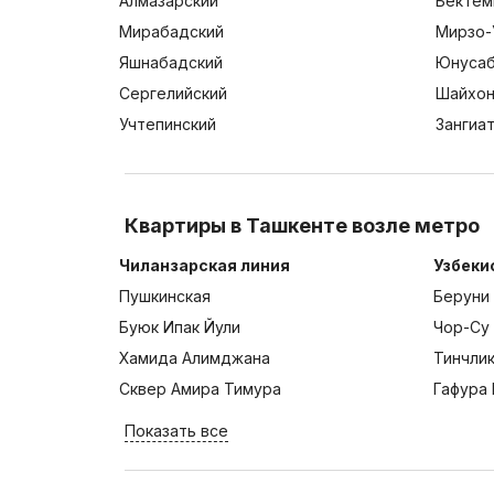
Алмазарский
Бектем
Мирабадский
Мирзо-
Яшнабадский
Юнусаб
Сергелийский
Шайхон
Учтепинский
Зангиа
Квартиры в Ташкенте возле метро
Чиланзарская линия
Узбеки
Пушкинская
Беруни
Буюк Ипак Йули
Чор-Су
Хамида Алимджана
Тинчли
Сквер Амира Тимура
Гафура 
Показать все