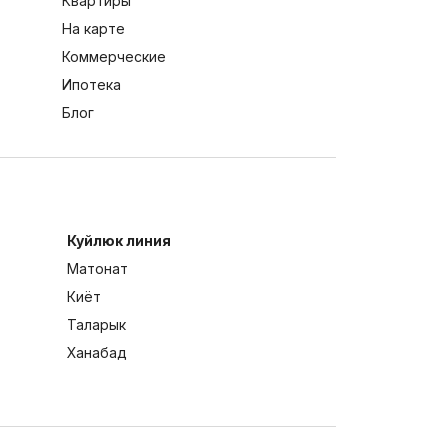
Квартиры
На карте
Коммерческие
Ипотека
Блог
Куйлюк линия
Матонат
Киёт
Таларык
Ханабад