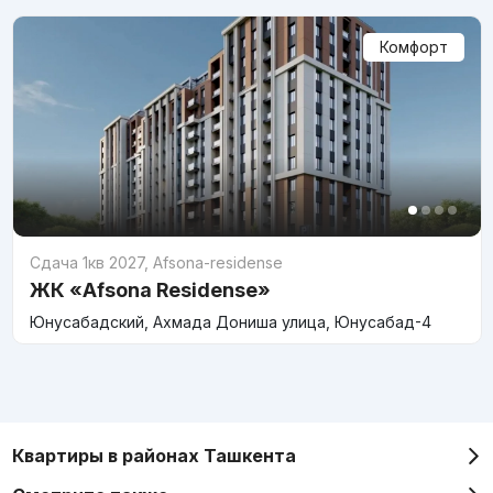
Комфорт
Сдача 1кв 2027
,
Afsona-residense
ЖК «Afsona Residense»
Юнусабадский, Ахмада Дониша улица, Юнусабад-4
Квартиры в районах Ташкента