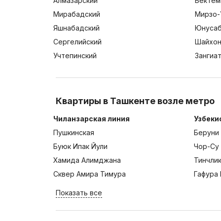
Алмазарский
Бектем
Мирабадский
Мирзо-
Яшнабадский
Юнусаб
Сергелийский
Шайхон
Учтепинский
Зангиа
Квартиры в Ташкенте возле метро
Чиланзарская линия
Узбеки
Пушкинская
Беруни
Буюк Ипак Йули
Чор-Су
Хамида Алимджана
Тинчли
Сквер Амира Тимура
Гафура 
Показать все