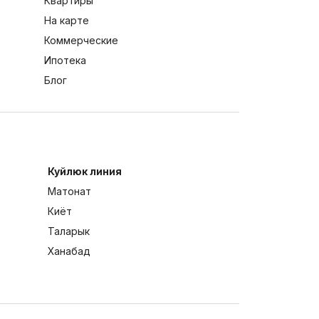
Квартиры
На карте
Коммерческие
Ипотека
Блог
Куйлюк линия
Матонат
Киёт
Таларык
Ханабад