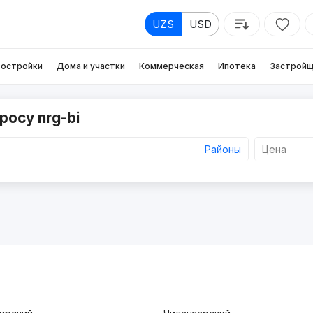
UZS
USD
остройки
Дома и участки
Коммерческая
Ипотека
Застройщ
росу nrg-bi
Районы
Цена