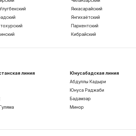
ирский
Чиланзарский
Улугбекский
Яккасарайский
адский
Янгихаётский
тохурский
Паркентский
тинский
Кибрайский
станская линия
Юнусабадская линия
Абдуллы Кадыри
Юнуса Раджаби
к
Бадамзар
Гуляма
Минор