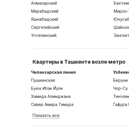
Алмазарский
Бектем
Мирабадский
Мирзо-
Яшнабадский
Юнусаб
Сергелийский
Шайхон
Учтепинский
Зангиа
Квартиры в Ташкенте возле метро
Чиланзарская линия
Узбеки
Пушкинская
Беруни
Буюк Ипак Йули
Чор-Су
Хамида Алимджана
Тинчли
Сквер Амира Тимура
Гафура 
Показать все