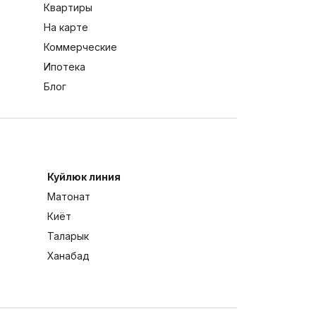
Квартиры
На карте
Коммерческие
Ипотека
Блог
Куйлюк линия
Матонат
Киёт
Таларык
Ханабад