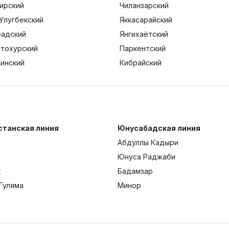
ирский
Чиланзарский
Улугбекский
Яккасарайский
адский
Янгихаётский
тохурский
Паркентский
тинский
Кибрайский
станская линия
Юнусабадская линия
Абдуллы Кадыри
Юнуса Раджаби
к
Бадамзар
Гуляма
Минор