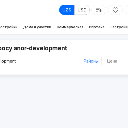
UZS
USD
остройки
Дома и участки
Коммерческая
Ипотека
Застройщ
росу anor-development
Районы
Цена