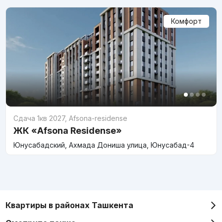
Комфорт
Сдача 1кв 2027
,
Afsona-residense
ЖК «Afsona Residense»
Юнусабадский, Ахмада Дониша улица, Юнусабад-4
Квартиры в районах Ташкента