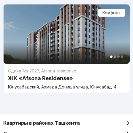
Комфорт
Сдача 1кв 2027
,
Afsona-residense
ЖК «Afsona Residense»
Юнусабадский, Ахмада Дониша улица, Юнусабад-4
Квартиры в районах Ташкента