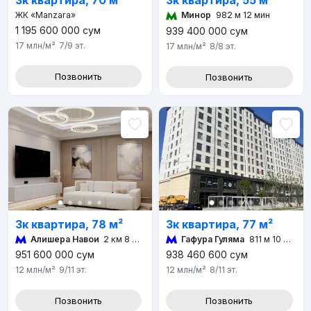
3к квартира, 55 м²
3к квартира, 70 м²
Минор
982 м 12 мин
ЖК «Manzara»
1 195 600 000
сум
939 400 000
сум
17 млн
/м²
7/9
эт.
17 млн
/м²
8/8
эт.
Позвонить
Позвонить
3к квартира, 78 м²
3к квартира, 77 м²
Алишера Навои
2 км 8 мин
Гафура Гуляма
811 м 10 мин
951 600 000
сум
938 460 600
сум
12 млн
/м²
9/11
эт.
12 млн
/м²
8/11
эт.
Позвонить
Позвонить