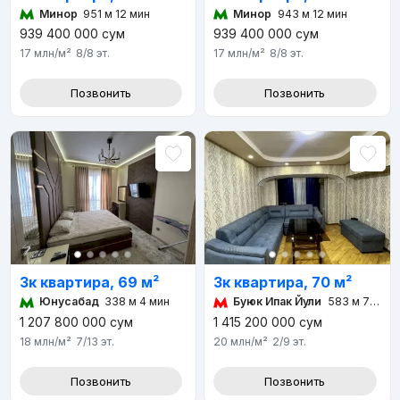
Минор
951 м 12 мин
Минор
943 м 12 мин
939 400 000
сум
939 400 000
сум
17 млн
/м²
8/8
эт.
17 млн
/м²
8/8
эт.
Позвонить
Позвонить
3к квартира, 69 м²
3к квартира, 70 м²
Юнусабад
338 м 4 мин
Буюк Ипак Йули
583 м 7 мин
1 207 800 000
сум
1 415 200 000
сум
18 млн
/м²
7/13
эт.
20 млн
/м²
2/9
эт.
Позвонить
Позвонить