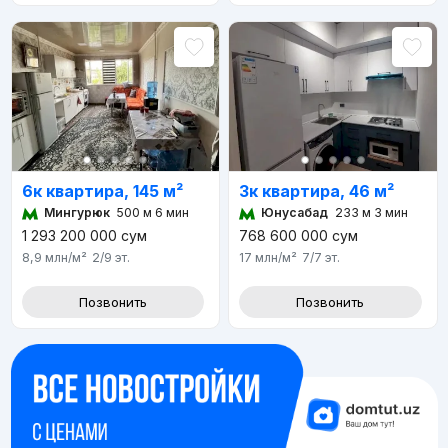
6к квартира, 145 м²
3к квартира, 46 м²
Мингурюк
500 м 6 мин
Юнусабад
233 м 3 мин
1 293 200 000
сум
768 600 000
сум
8,9 млн
/м²
2/9
эт.
17 млн
/м²
7/7
эт.
Позвонить
Позвонить