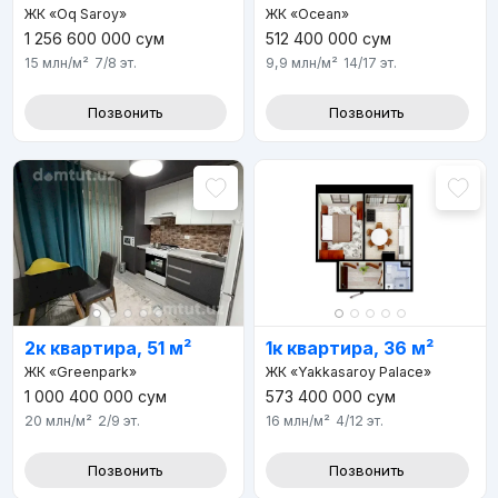
ЖК «Oq Saroy»
ЖК «Ocean»
1 256 600 000
сум
512 400 000
сум
15 млн
/м²
7/8
эт.
9,9 млн
/м²
14/17
эт.
Позвонить
Позвонить
2к квартира, 51 м²
1к квартира, 36 м²
ЖК «Greenpark»
ЖК «Yakkasaroy Palace»
1 000 400 000
сум
573 400 000
сум
20 млн
/м²
2/9
эт.
16 млн
/м²
4/12
эт.
Позвонить
Позвонить