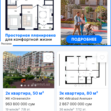
Реклама
2к квартира, 50 м²
3к квартира, 80 м²
ЖК «Greenwich»
ЖК «Mirabad Avenue»
963 800 000
сум
2 867 000 000
сум
19 млн
/м²
7/8
эт.
36 млн
/м²
7/12
эт.