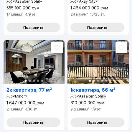
ЖК «Assalom Sohil»
ЖК «Akay City»
555 100 000
сум
1 464 000 000
сум
17 млн
/м²
4/9
эт.
24 млн
/м²
16/35
эт.
Позвонить
Позвонить
2к квартира, 77 м²
1к квартира, 66 м²
ЖК «Minor»
ЖК «Assalom Sohil»
1 647 000 000
сум
610 000 000
сум
21 млн
/м²
4/10
эт.
9,2 млн
/м²
1/9
эт.
Позвонить
Позвонить