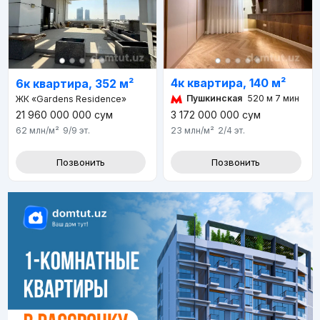
4к квартира, 140 м²
6к квартира, 352 м²
Пушкинская
520 м 7 мин
ЖК «Gardens Residence»
21 960 000 000
сум
3 172 000 000
сум
62 млн
/м²
9/9
эт.
23 млн
/м²
2/4
эт.
Позвонить
Позвонить