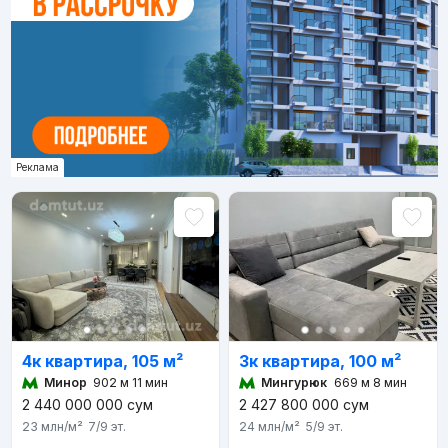
Реклама
4к квартира, 105 м²
3к квартира, 100 м²
Минор
902 м 11 мин
Мингурюк
669 м 8 мин
2 440 000 000
сум
2 427 800 000
сум
23 млн
/м²
7/9
эт.
24 млн
/м²
5/9
эт.