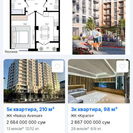
Реклама
5к квартира, 210 м²
3к квартира, 98 м²
ЖК «Nukus Avenue»
ЖК «Kiparis»
2 684 000 000
сум
2 867 000 000
сум
13 млн
/м²
12/12
эт.
29 млн
/м²
6/9
эт.