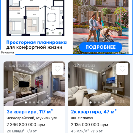
Реклама
3к квартира, 117 м²
2к квартира, 47 м²
Яккасарайский, Мукими улица, Мухандислар махалля
ЖК «Infinity»
2 366 800 000
сум
2 135 000 000
сум
20 млн
/м²
7/8
эт.
45 млн
/м²
7/16
эт.