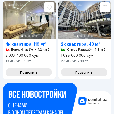
4к квартира, 110 м²
2к квартира, 40 м²
Буюк Ипак Йули
1.2 км 5 мин
Юнуса Раджаби
418 м 5 мин
2 037 400 000
сум
1 098 000 000
сум
19 млн
/м²
6/8
эт.
27 млн
/м²
7/13
эт.
Позвонить
Позвонить