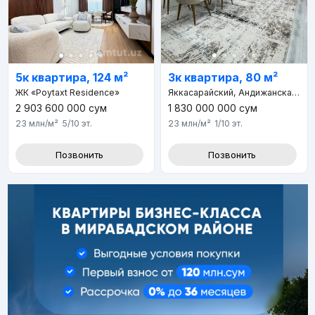
5к квартира, 124 м²
3к квартира, 80 м²
ЖК «Poytaxt Residence»
Яккасарайский, Андижанская улица, д.13, Дамарык махаля
2 903 600 000
сум
1 830 000 000
сум
23 млн
/м²
5/10
эт.
23 млн
/м²
1/10
эт.
Позвонить
Позвонить