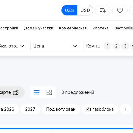
UZS
USD
остройки
Дома и участки
Коммерческая
Ипотека
Застройщ
Новостройки, вторичка
Цена
Комнаты
1
2
3
карте
0 предложений
а 2026
2027
Под котлован
Из газоблока
›