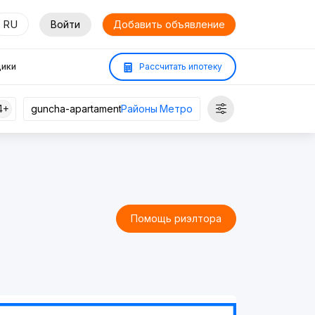
RU
Войти
Добавить объявление
ики
Рассчитать ипотеку
4+
Районы
Метро
Помощь риэлтора