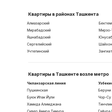
Квартиры в районах Ташкента
Алмазарский
Бектем
Мирабадский
Мирзо-
Яшнабадский
Юнусаб
Сергелийский
Шайхон
Учтепинский
Зангиа
Квартиры в Ташкенте возле метро
Чиланзарская линия
Узбеки
Пушкинская
Беруни
Буюк Ипак Йули
Чор-Су
Хамида Алимджана
Тинчли
Сквер Амира Тимура
Гафура 