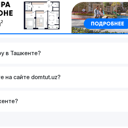
ру в Ташкенте?
е на сайте domtut.uz?
кенте?