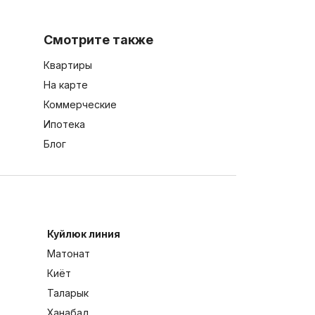
Смотрите также
Квартиры
На карте
Коммерческие
Ипотека
Блог
Куйлюк линия
Матонат
Киёт
Таларык
Ханабад