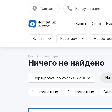
Ташкент
Консультация
Купить
Снять
Нов
Купить
Купить
Квартиру
Квартиру
Все
Domtut
Квартиры
Ничего не найдено
На 
Сортировка:
по умолчанию ⇅
1 — комнатные
2 — комнатные
Сдач