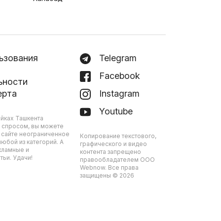
ьзования
Telegram
Facebook
ьности
ерта
Instagram
Youtube
йках Ташкента
 спросом, вы можете
 сайте неограниченное
Копирование текстового,
юбой из категорий. А
графического и видео
кламные и
контента запрещено
ьи. Удачи!
правообладателем ООО
Webnow. Все права
защищены © 2026