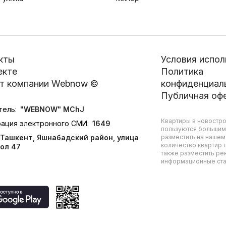
кты
Условия испол
екте
Политика
т компании Webnow ©
конфиденциал
Публичная оф
тель:
"WEBNOW" MChJ
Квартиры в новостро
рация электронного СМИ:
1649
пользуются большим
Ташкент, Яшнабадский район, улица
разместить на нашем
количество квартир л
ол 47
также разместить ре
информационные стат