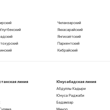
ирский
Чиланзарский
Улугбекский
Яккасарайский
адский
Янгихаётский
тохурский
Паркентский
тинский
Кибрайский
станская линия
Юнусабадская линия
Абдуллы Кадыри
Юнуса Раджаби
к
Бадамзар
Гуляма
Минор