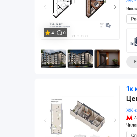
Якка
Ра
4
0
8
Е
1к 
Це
ЖК «
А
Чила
Сп