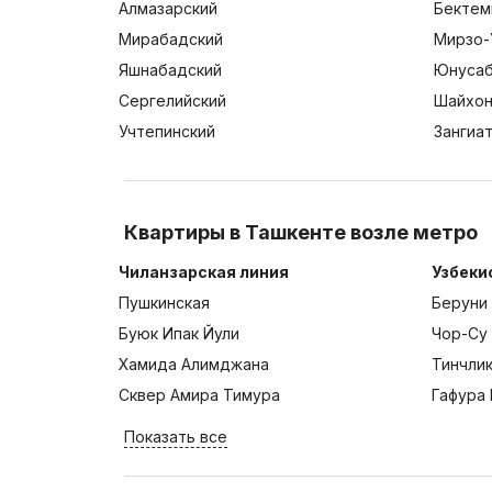
Алмазарский
Бектем
Мирабадский
Мирзо-
Яшнабадский
Юнусаб
Сергелийский
Шайхон
Учтепинский
Зангиа
Квартиры в Ташкенте возле метро
Чиланзарская линия
Узбеки
Пушкинская
Беруни
Буюк Ипак Йули
Чор-Су
Хамида Алимджана
Тинчли
Сквер Амира Тимура
Гафура 
Показать все