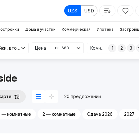
UZS
USD
остройки
Дома и участки
Коммерческая
Ипотека
Застройщ
от
Новостройки, вторичка
Цена
Комнаты
1
2
3
668 млн
side
карте
20 предложений
1 — комнатные
2 — комнатные
Сдача 2026
2027