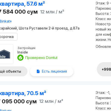
квартира, 57.6 м²
Этаж:
9 
Парковк
7 584 000
сум
12 млн
/ м²
Высота:
Класс ж
Binkat»
Новостро
сарайский, Шота Руставели 2-й проезд, д.87a
новый ж
для ком
ссрочка
жизни. Н
Обновле
Застройщик
Inside
Проверено Domtut
+998 
щё объекты
Есть лицензия
квартира, 70.5 м²
Этаж:
-1,
Парковк
7 095 000
сум
12 млн
/ м²
Высота:
Класс ж
Binkat»