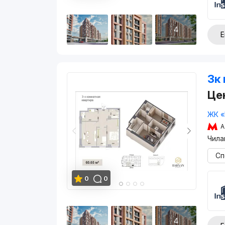
4
Е
3к 
Це
ЖК «
А
Чила
Сп
0
0
4