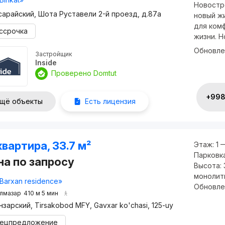
Новостро
сарайский, Шота Руставели 2-й проезд, д.87a
новый ж
для ком
ссрочка
жизни. Н
Обновле
Застройщик
Inside
Проверено Domtut
+998 
щё объекты
Есть лицензия
квартира, 33.7 м²
Этаж:
1 
Парковк
на по запросу
Высота:
монолит
Barxan residence»
Обновле
лмазар
410 м 5 мин
нзарский, Tirsakobod MFY, Gavxar ko'chasi, 125-uy
ецпредложение