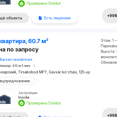
Проверено Domtut
+998 
щё объекты
Есть лицензия
квартира, 60.7 м²
Этаж:
1 
Парковк
на по запросу
Высота:
монолит
Barxan residence»
Обновле
лмазар
410 м 5 мин
нзарский, Tirsakobod MFY, Gavxar ko'chasi, 125-uy
ецпредложение
Застройщик
Inside
Проверено Domtut
+998 