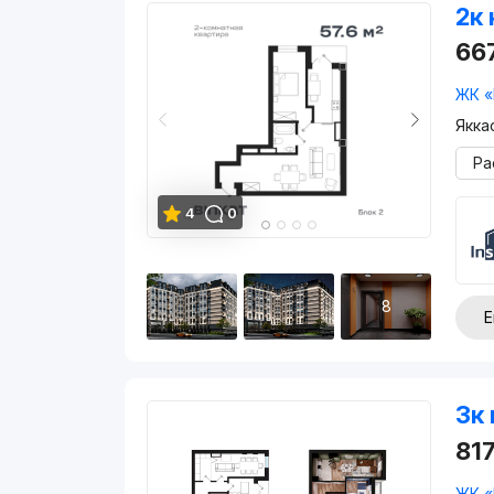
2к 
66
ЖК «
Якка
Ра
4
0
8
Е
3к 
81
ЖК «