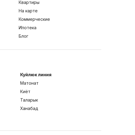
Квартиры
На карте
Коммерческие
Ипотека
Блог
Куйлюк линия
Матонат
Киёт
Таларык
Ханабад