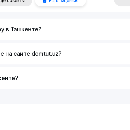
щё объекты
Есть лицензия
ру в Ташкенте?
е на сайте domtut.uz?
кенте?