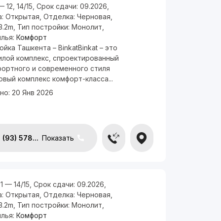
— 12, 14/15
,
Срок сдачи:
09.2026
,
а:
Открытая
,
Отделка:
Черновая
,
3.2m
,
Тип постройки:
Монолит
,
илья:
Комфорт
йка Ташкента – BinkatBinkat – это
илой комплекс, спроектированный
фортного и современного стиля
овый комплекс комфорт-класса...
но:
20 Янв 2026
(93) 578...
Показать
 1 — 14/15
,
Срок сдачи:
09.2026
,
а:
Открытая
,
Отделка:
Черновая
,
3.2m
,
Тип постройки:
Монолит
,
илья:
Комфорт