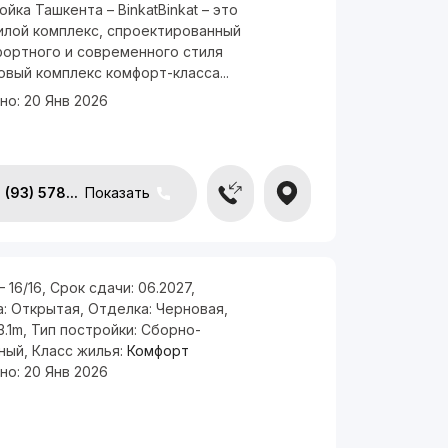
йка Ташкента – BinkatBinkat – это
илой комплекс, спроектированный
фортного и современного стиля
овый комплекс комфорт-класса...
но:
20 Янв 2026
(93) 578...
Показать
— 16/16
,
Срок сдачи:
06.2027
,
а:
Открытая
,
Отделка:
Черновая
,
3.1m
,
Тип постройки:
Сборно-
ный
,
Класс жилья:
Комфорт
но:
20 Янв 2026