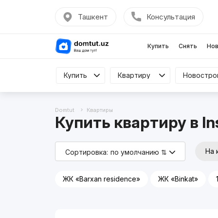
Ташкент
Консультация
Купить
Снять
Нов
Купить
Купить
Квартиру
Квартиру
Все
Domtut
Квартиры
Купить квартиру в In
На 
Сортировка:
по умолчанию ⇅
ЖК «Barxan residence»
ЖК «Binkat»
Реклама