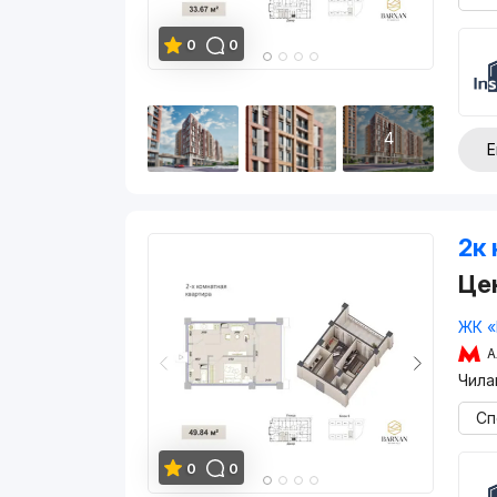
0
0
4
Е
2к 
Це
ЖК «
А
Чила
Сп
0
0