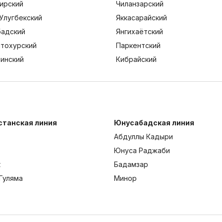
ирский
Чиланзарский
Улугбекский
Яккасарайский
адский
Янгихаётский
тохурский
Паркентский
тинский
Кибрайский
станская линия
Юнусабадская линия
Абдуллы Кадыри
Юнуса Раджаби
к
Бадамзар
Гуляма
Минор