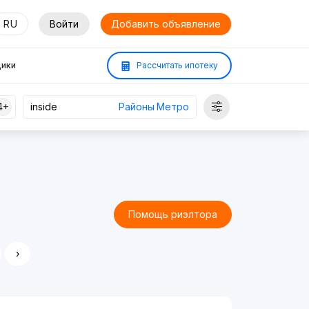
RU
Войти
Добавить объявление
ики
Рассчитать ипотеку
4+
Районы
Метро
Помощь риэлтора
›