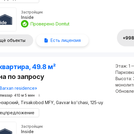
Застройщик
Inside
Проверено Domtut
+998 
щё объекты
Есть лицензия
квартира, 49.8 м²
Этаж:
1 
Парковк
на по запросу
Высота:
монолит
Barxan residence»
Обновле
лмазар
410 м 5 мин
нзарский, Tirsakobod MFY, Gavxar ko'chasi, 125-uy
ецпредложение
Застройщик
Inside