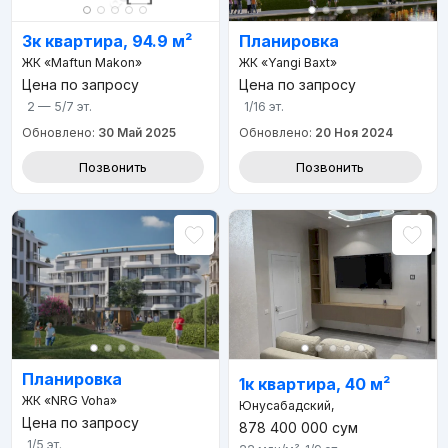
3к квартира, 94.9 м²
Планировка
ЖК «Maftun Makon»
ЖК «Yangi Baxt»
Цена по запросу
Цена по запросу
2 — 5/7
эт.
1/16
эт.
Обновлено:
30 Май 2025
Обновлено:
20 Ноя 2024
Позвонить
Позвонить
Планировка
1к квартира, 40 м²
ЖК «NRG Voha»
Юнусабадский,
Цена по запросу
878 400 000
сум
1/5
эт.