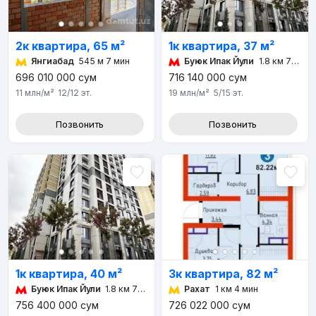
2к квартира, 65 м²
1к квартира, 37 м²
Янгиабад
545 м 7 мин
Буюк Ипак Йули
1.8 км 7 мин
696 010 000
сум
716 140 000
сум
11 млн
/м²
12/12
эт.
19 млн
/м²
5/15
эт.
Позвонить
Позвонить
1к квартира, 40 м²
3к квартира, 82 м²
Буюк Ипак Йули
1.8 км 7 мин
Рахат
1 км 4 мин
756 400 000
сум
726 022 000
сум