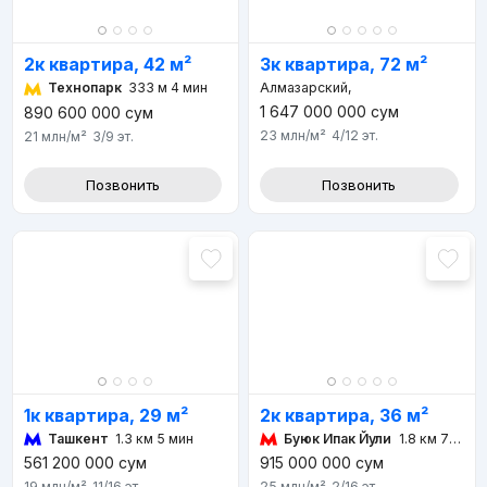
2к квартира, 42 м²
3к квартира, 72 м²
Технопарк
333 м 4 мин
Алмазарский,
1 647 000 000
сум
890 600 000
сум
23 млн
/м²
4/12
эт.
21 млн
/м²
3/9
эт.
Позвонить
Позвонить
1к квартира, 29 м²
2к квартира, 36 м²
Ташкент
1.3 км 5 мин
Буюк Ипак Йули
1.8 км 7 мин
561 200 000
сум
915 000 000
сум
19 млн
/м²
11/16
эт.
25 млн
/м²
2/16
эт.