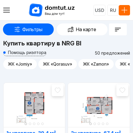
USD
RU
Фильтры
На карте
Купить квартиру в NRG BI
Помощь риэлтора
50 предложений
ЖК «Jomiy»
ЖК «Qorasuv»
ЖК «Zamon»
ЖК «M
Реклама