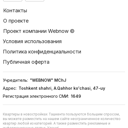
Контакты
О проекте
Проект компании Webnow ©
Условия использования
Политика конфиденциальности
Публичная оферта
Учредитель:
"WEBNOW" MChJ
Адрес:
Toshkent shahri, A.Qahhor ko'chasi, 47-uy
Регистрация электронного СМИ:
1649
Квартиры в новостройках Ташкента пользуются большим спросом,
вы можете разместить на нашем сайте неограниченное количество
квартир любой из категорий. А также разместить рекламные и
информационные статьи. Удачи!