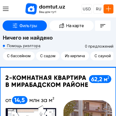
USD
RU
Фильтры
На карте
Ничего не найдено
Помощь риэлтора
0 предложений
С бассейном
С садом
Из кирпича
С сауной