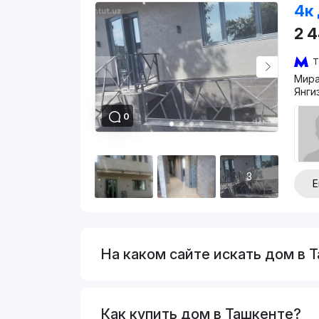
4к 
2 
Т
Мира
Янги
0
3
Е
На каком сайте искать дом в 
Как купить дом в Ташкенте?