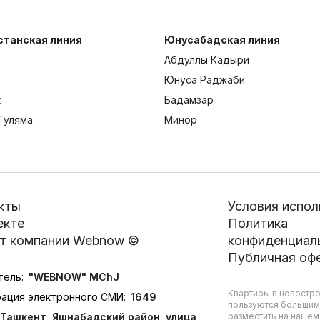
станская линия
Юнусабадская линия
Абдуллы Кадыри
Юнуса Раджаби
к
Бадамзар
Гуляма
Минор
кты
Условия испол
екте
Политика
т компании Webnow ©
конфиденциал
Публичная оф
тель:
"WEBNOW" MChJ
Квартиры в новостро
рация электронного СМИ:
1649
пользуются большим
Ташкент, Яшнабадский район, улица
разместить на нашем