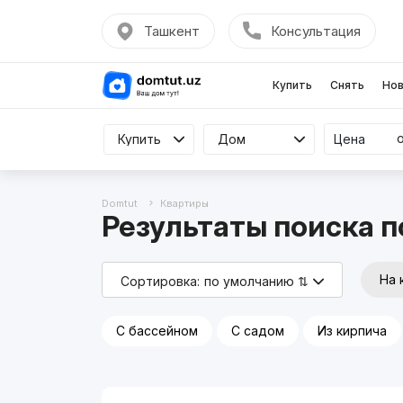
Ташкент
Консультация
Купить
Снять
Нов
Купить
Купить
Квартиру
Дом
Цена
Domtut
Квартиры
Результаты поиска п
На 
Сортировка:
по умолчанию ⇅
С бассейном
С садом
Из кирпича
Реклама