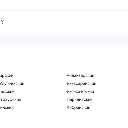
е?
ирский
Чиланзарский
Улугбекский
Яккасарайский
адский
Янгихаётский
тохурский
Паркентский
тинский
Кибрайский