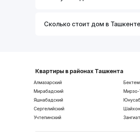
Сколько стоит дом в Ташкент
Квартиры в районах Ташкента
Алмазарский
Бектем
Мирабадский
Мирзо-
Яшнабадский
Юнусаб
Сергелийский
Шайхон
Учтепинский
Зангиа