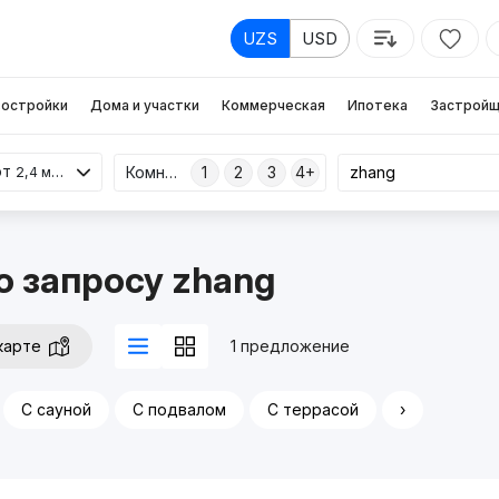
UZS
USD
остройки
Дома и участки
Коммерческая
Ипотека
Застройщ
от
Комнаты
1
2
3
4+
2,4 млрд
о запросу zhang
карте
1 предложение
С сауной
С подвалом
С террасой
›