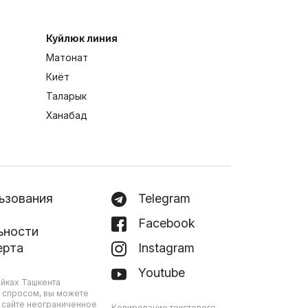
Куйлюк линия
Матонат
Киёт
Таларык
Ханабад
ьзования
Telegram
Facebook
ьности
ерта
Instagram
Youtube
йках Ташкента
 спросом, вы можете
 сайте неограниченное
Копирование текстового,