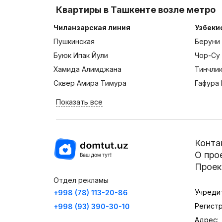
Квартиры в Ташкенте возле метро
Чиланзарская линия
Узбеки
Пушкинская
Беруни
Буюк Ипак Йули
Чор-Су
Хамида Алимджана
Тинчли
Сквер Амира Тимура
Гафура 
Показать все
Конта
О про
Проек
Отдел рекламы
Учреди
+998 (78) 113-20-86
Регист
+998 (93) 390-30-10
Адрес: