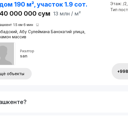
дом 190 м², участок 1.9 сот.
Этаж:
/2
Тип пос
440 000 000
сум
13 млн
/ м²
ашкент
1.5 км 6 мин
бадский, Абу Сулеймана Банокатий улица,
замон массив
Риэлтор
san
+998 
щё объекты
Ташкенте?