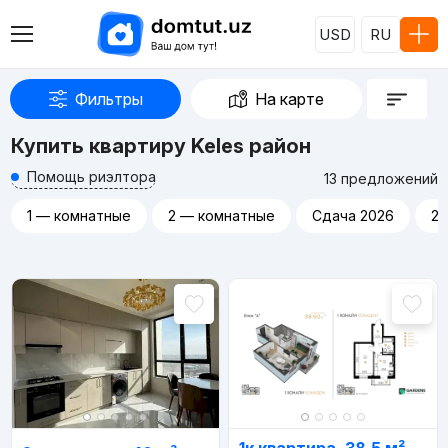
USD
RU
Фильтры
На карте
Купить квартиру Keles район
Помощь риэлтора
13 предложений
1 — комнатные
2 — комнатные
Сдача 2026
20
Реклама